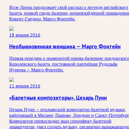
Илзе Лиепа продолжает свой рассказ о легенде английского
балета, первой среди балерин, непревзойдённой примадонн
Ковент-Гардена, Марго Фонтейн.
18 января 2016
Необыкновенная женщина — Марго Фонтейн
Первая передача о знаменитой прима-балерине лондонског
Королевского балета, постоянной партнёрше Рудольфа
Нуреева — Марго Фонтейн.
11 января 2016
«Балетные композиторы». Цезарь Пуни
Цезарь Пуни — итальянский композитор балетной музыки,
работавший в Милане, Париже, Лондоне и Санкт-Петербург
Композитор превосходно знал специфику балетной
драматургии, умел создать музыку, органично выражающу