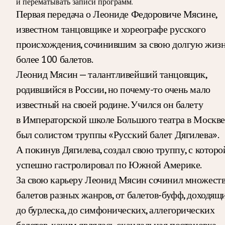
и перематывать записи программ.
Первая передача о Леониде Федоровиче Мясине,
известном танцовщике и хореографе русского
происхождения, сочинившим за свою долгую жиз
более 100 балетов.
Леонид Мясин — талантливейший танцовщик,
родившийся в России, но почему-то очень мало
известный на своей родине. Учился он балету
в Императорской школе Большого театра в Москве
был солистом труппы «Русский балет Дягилева».
А покинув Дягилева, создал свою труппу, с которо
успешно гастролировал по Южной Америке.
За свою карьеру Леонид Мясин сочинил множест
балетов разных жанров, от балетов-буфф, доходящ
до бурлеска, до симфонических, аллегорических
балетов, каким являлась скандальная постановка