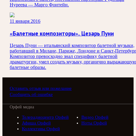
Нуреева — Марго Фонтейн.
11 января 2016
«Балетные композиторы». Цезарь Пуни
Цезарь Пуни — итальянский композитор балетной музыки,
работавший в Милане, Париже, Лондоне и Санкт-Петербург
Композитор превосходно знал специфику балетной
драматургии, умел создать музыку, органично выражающу
балетные образы.
Оставить отзыв или пожелание
Сообщить об ошибке
Орфей медиа
Телерадиоцентр Орфей
Видео Орфей
Афиша Орфей
Ноты Орфей
Коллективы Орфей