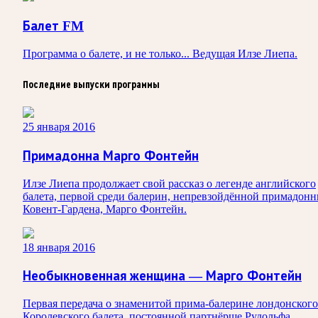
Балет FM
Программа о балете, и не только... Ведущая Илзе Лиепа.
Последние выпуски программы
25 января 2016
Примадонна Марго Фонтейн
Илзе Лиепа продолжает свой рассказ о легенде английского
балета, первой среди балерин, непревзойдённой примадон
Ковент-Гардена, Марго Фонтейн.
18 января 2016
Необыкновенная женщина — Марго Фонтейн
Первая передача о знаменитой прима-балерине лондонского
Королевского балета, постоянной партнёрше Рудольфа