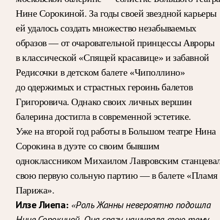
Нине Сорокиной. За годы своей звездной карьеры
ей удалось создать множество незабываемых
образов — от очаровательной принцессы Авроры
в классической «Спящей красавице» и забавной
Редисочки в детском балете «Чиполлино»
до одержимых и страстных героинь балетов
Григоровича. Однако своих личных вершин
балерина достигла в современной эстетике.
Уже на второй год работы в Большом театре Нина
Сорокина в дуэте со своим бывшим
одноклассником Михаилом Лавровским станцева
свою первую сольную партию — в балете «Пламя
Парижа».
Илзе Лиепа:
«Роль Жанны невероятно подошла
Нине Сорокиной. Она сразу нащупала свою тему —