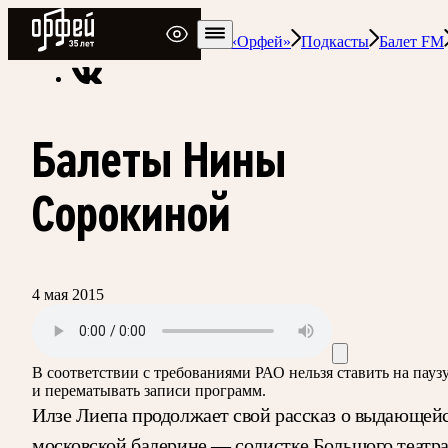
Радио Орфей
Радио классической музыки «Орфей»
Подкасты
Балет FM
Балеты Нины
Сорокиной
4 мая 2015
В соответствии с требованиями
РАО
нельзя ставить на пауз
и перематывать записи программ.
Илзе Лиепа продолжает свой рассказ о выдающей
московской балерине — солистке Большого театр