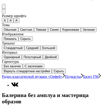
Размер шрифта
А
A
A
Тема
Обычная
Светлая
Темная
Синяя
Коричневая
Зеленая
Изображения
Показать
Скрыть
Трекинг
Стандартный
Средний
Большой
Интервал
Одинарный
Полуторный
Двойной
Гарнитура
Без засечек
С засечками
Вернуть стандартные настройки
Скрыть
Радио классической музыки «Орфей»
Подкасты
Балет FM
Балерина без амплуа и мастерица
образов