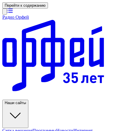
Перейти к содержанию
Радио Орфей
Наши сайты
Сетка вещания
Программы
Новости
Интернет-