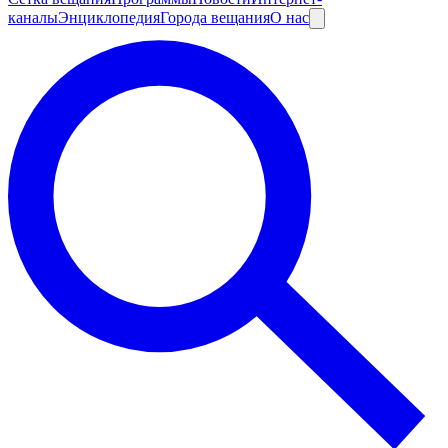
каналы
Энциклопедия
Города вещания
О нас