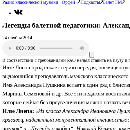
Радио классической музыки «Орфей»
Подкасты
Балет FM
Легенды балетной педагогики: Алекса
24 ноября 2014
В соответствии с требованиями
РАО
нельзя ставить на паузу и
Илзе Лиепа продолжает серию передач, посвященну
выдающийся преподаватель мужского классического
Имя Александра Пушкина встает в один ряд с блист
Марины Семеновой и др. Все эти педагоги воспитали
которые сейчас без преувеличения можно назвать веч
Илзе Лиепа:
«Из класса Александра Ивановича Пуш
красавец, наделенный монументальной внешностью;
цветок“ и „Легенда о любви“; Николай Ковмир, зам