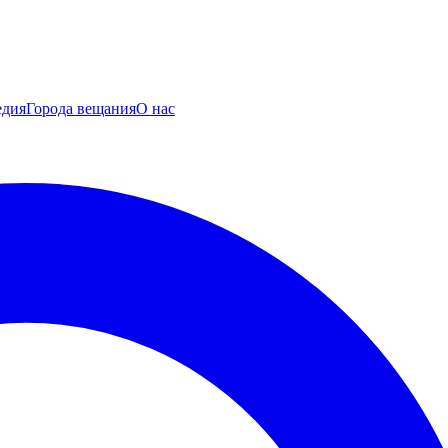
едия
Города вещания
О нас