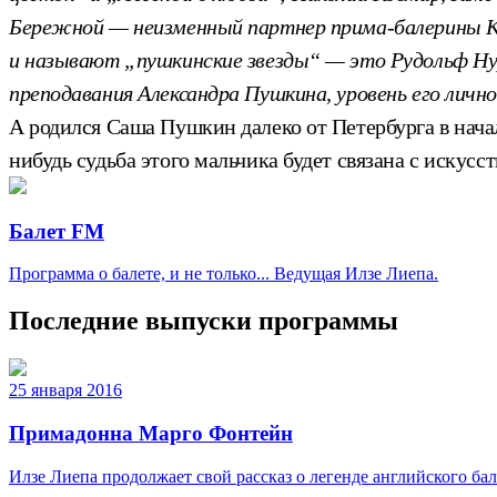
Бережной — неизменный партнер прима-балерины Ки
и называют „пушкинские звезды“ — это Рудольф Нур
преподавания Александра Пушкина, уровень его личн
А родился Саша Пушкин далеко от Петербурга в начал
нибудь судьба этого мальчика будет связана с искус
Балет FM
Программа о балете, и не только... Ведущая Илзе Лиепа.
Последние выпуски программы
25 января 2016
Примадонна Марго Фонтейн
Илзе Лиепа продолжает свой рассказ о легенде английского б