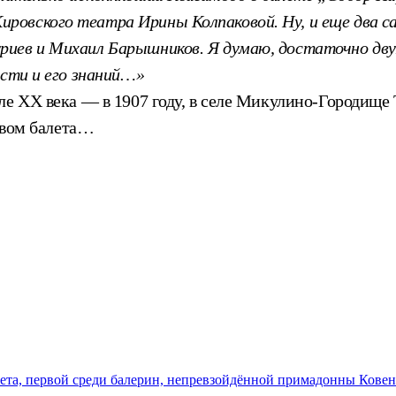
ровского театра Ирины Колпаковой. Ну, и еще два с
иев и Михаил Барышников. Я думаю, достаточно дву
ости и его знаний…»
е ХХ века — в 1907 году, в селе Микулино-Городище Т
ством балета…
алета, первой среди балерин, непревзойдённой примадонны Кове