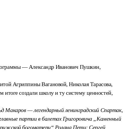
программы — Александр Иванович Пушкин,
нитой Агриппины Вагановой, Николая Тарасова,
м итоге создали школу и ту систему ценностей,
ьд Макаров — легендарный ленинградский Спартак,
главные партии в балетах Григоровича „Каменный
арижской богоматери“ Ролана Пети; Сергей