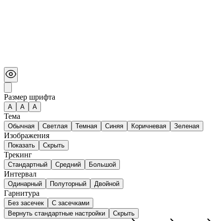
Размер шрифта
А
A
A
Тема
Обычная
Светлая
Темная
Синяя
Коричневая
Зеленая
Изображения
Показать
Скрыть
Трекинг
Стандартный
Средний
Большой
Интервал
Одинарный
Полуторный
Двойной
Гарнитура
Без засечек
С засечками
Вернуть стандартные настройки
Скрыть