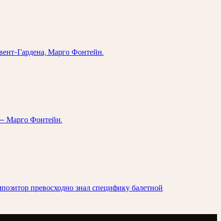
овент-Гардена, Марго Фонтейн.
 — Марго Фонтейн.
мпозитор превосходно знал специфику балетной