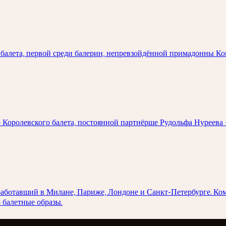
о балета, первой среди балерин, непревзойдённой примадонны К
 Королевского балета, постоянной партнёрше Рудольфа Нуреева
работавший в Милане, Париже, Лондоне и Санкт-Петербурге. Ко
 балетные образы.