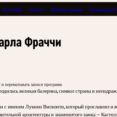
Программы
Новости
Интернет-каналы
Энциклопедия
Карла Фраччи
зу и перематывать записи программ.
 родилась великая балерина, символ страны и неподра
н с именем Лукино Висконти, который прославлял и во
дивительной архитектуры и знаменитого замка — Касте