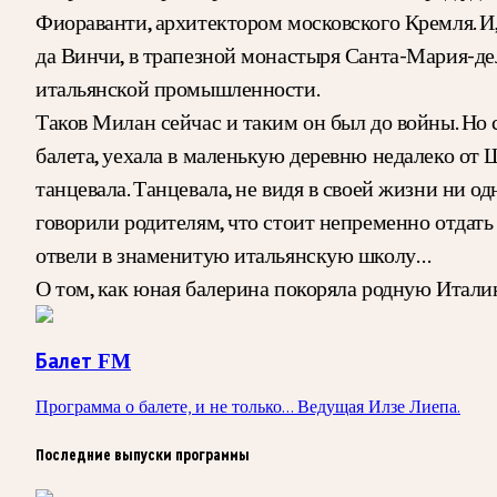
Фиораванти, архитектором московского Кремля. И,
да Винчи, в трапезной монастыря Санта-Мария-де
итальянской промышленности.
Таков Милан сейчас и таким он был до войны. Но 
балета, уехала в маленькую деревню недалеко от Ш
танцевала. Танцевала, не видя в своей жизни ни од
говорили родителям, что стоит непременно отдать
отвели в знаменитую итальянскую школу…
О том, как юная балерина покоряла родную Итали
Балет FM
Программа о балете, и не только... Ведущая Илзе Лиепа.
Последние выпуски программы