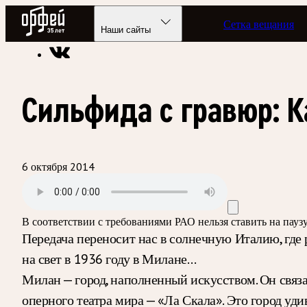
Радио Орфей
Сетка вещания
Радио классической музыки «Орфей»
Подкасты
Балет FM
Наши сайты
Сильфида с гравюр: 
6 октября 2014
В соответствии с требованиями
РАО
нельзя ставить на пау
Передача переносит нас в солнечную Италию, где
на свет в 1936 году в Милане…
Милан — город, наполненный искусством. Он связа
оперного театра мира — «Ла Скала». Это город у