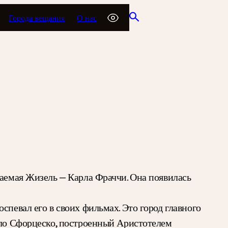
Города вещания
О нас
жаемая Жизель — Карла Фраччи. Она появилась
спевал его в своих фильмах. Это город главного
лло Сфорцеско, построенный Аристотелем