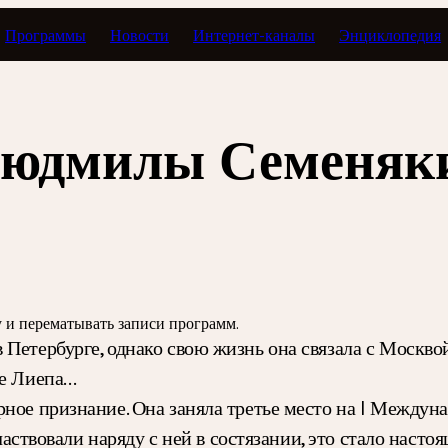
Программы
Новости
Интернет-каналы
Энциклопедия
Людмилы Семеняк
зу и перематывать записи программ.
 Петербурге, однако свою жизнь она связала с Москво
зе Лиепа…
рное признание. Она заняла третье место на I Междун
 участвовали наряду с ней в состязании, это стало на