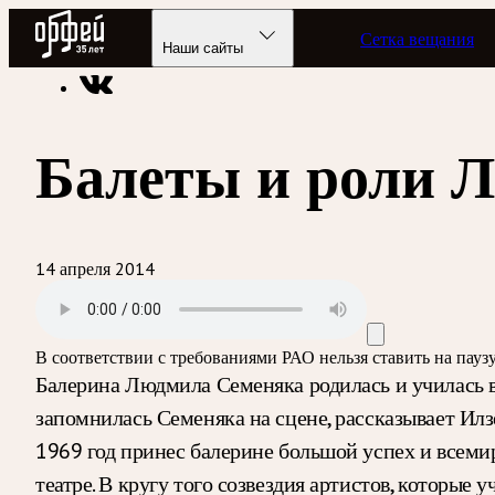
Радио Орфей
Сетка вещания
Радио классической музыки «Орфей»
Подкасты
Балет FM
Наши сайты
Балеты и роли 
14 апреля 2014
В соответствии с требованиями
РАО
нельзя ставить на пау
Балерина Людмила Семеняка родилась и училась в
запомнилась Семеняка на сцене, рассказывает Ил
1969 год принес балерине большой успех и всеми
театре. В кругу того созвездия артистов, которые