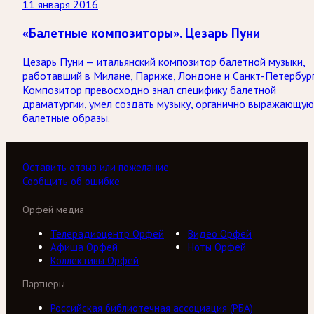
11 января 2016
«Балетные композиторы». Цезарь Пуни
Цезарь Пуни — итальянский композитор балетной музыки,
работавший в Милане, Париже, Лондоне и Санкт-Петербург
Композитор превосходно знал специфику балетной
драматургии, умел создать музыку, органично выражающую
балетные образы.
Оставить отзыв или пожелание
Сообщить об ошибке
Орфей медиа
Телерадиоцентр Орфей
Видео Орфей
Афиша Орфей
Ноты Орфей
Коллективы Орфей
Партнеры
Российская библиотечная ассоциация (РБА)