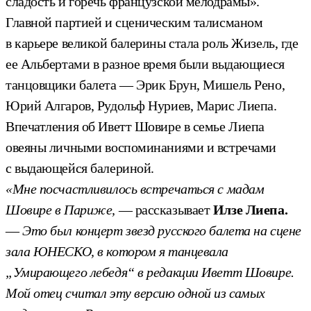
сладость и горечь французской мелодрамы».
Главной партией и сценическим талисманом
в карьере великой балерины стала роль Жизель, где
ее Альбертами в разное время были выдающиеся
танцовщики балета — Эрик Брун, Мишель Рено,
Юрий Алгаров, Рудольф Нуриев, Марис Лиепа.
Впечатления об Иветт Шовире в семье Лиепа
овеяны личными воспоминаниями и встречами
с выдающейся балериной.
«Мне посчастливилось встречаться с мадам
Шовире в Париже,
— рассказывает
Илзе Лиепа.
—
Это был концерт звезд русского балета на сцене
зала ЮНЕСКО, в котором я танцевала
„Умирающего лебедя“ в редакции Иветт Шовире.
Мой отец считал эту версию одной из самых