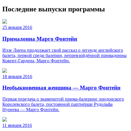
Последние выпуски программы
25 января 2016
Примадонна Марго Фонтейн
Илзе Лиепа продолжает свой рассказ о легенде английского
балета, первой среди балерин, непревзойдённой примадонны
Ковент-Гардена, Марго Фонтейн.
18 января 2016
Необыкновенная женщина — Марго Фонтейн
Первая передача о знаменитой прима-балерине лондонского
Королевского балета, постоянной партнёрше Рудольфа
Нуреева — Марго Фонтейн.
11 января 2016