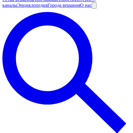
каналы
Энциклопедия
Города вещания
О нас