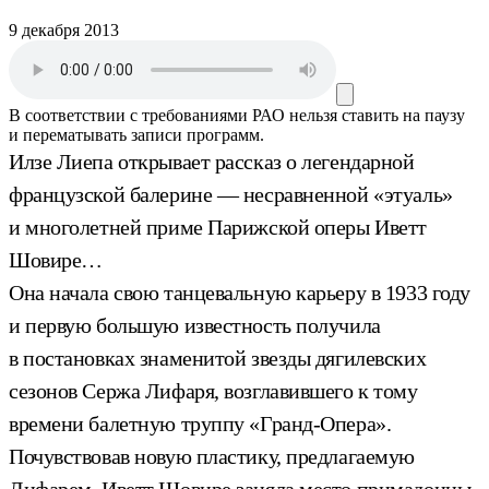
9 декабря 2013
В соответствии с требованиями
РАО
нельзя ставить на паузу
и перематывать записи программ.
Илзе Лиепа открывает рассказ о легендарной
французской балерине — несравненной «этуаль»
и многолетней приме Парижской оперы Иветт
Шовире…
Она начала свою танцевальную карьеру в 1933 году
и первую большую известность получила
в постановках знаменитой звезды дягилевских
сезонов Сержа Лифаря, возглавившего к тому
времени балетную труппу «Гранд-Опера».
Почувствовав новую пластику, предлагаемую
Лифарем, Иветт Шовире заняла место примадонны