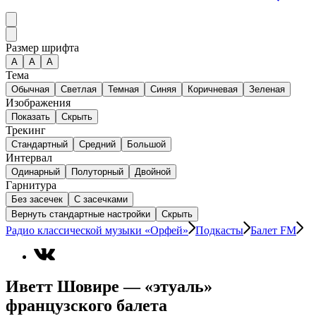
Размер шрифта
А
A
A
Тема
Обычная
Светлая
Темная
Синяя
Коричневая
Зеленая
Изображения
Показать
Скрыть
Трекинг
Стандартный
Средний
Большой
Интервал
Одинарный
Полуторный
Двойной
Гарнитура
Без засечек
С засечками
Вернуть стандартные настройки
Скрыть
Радио классической музыки «Орфей»
Подкасты
Балет FM
Иветт Шовире — «этуаль»
французского балета