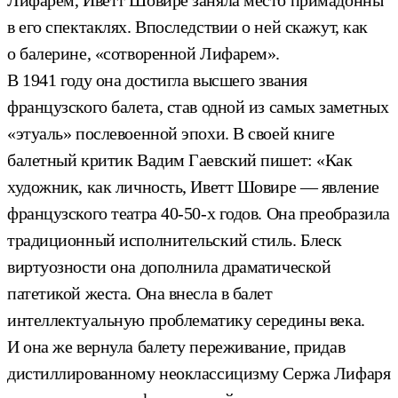
в его спектаклях. Впоследствии о ней скажут, как
о балерине, «сотворенной Лифарем».
В 1941 году она достигла высшего звания
французского балета, став одной из самых заметных
«этуаль» послевоенной эпохи. В своей книге
балетный критик Вадим Гаевский пишет: «Как
художник, как личность, Иветт Шовире — явление
французского театра 40-50-х годов. Она преобразила
традиционный исполнительский стиль. Блеск
виртуозности она дополнила драматической
патетикой жеста. Она внесла в балет
интеллектуальную проблематику середины века.
И она же вернула балету переживание, придав
дистиллированному неоклассицизму Сержа Лифаря