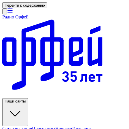
Перейти к содержанию
Радио Орфей
Наши сайты
Сетка вещания
Программы
Новости
Интернет-