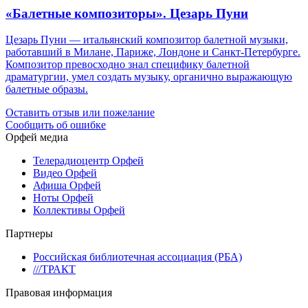
«Балетные композиторы». Цезарь Пуни
Цезарь Пуни — итальянский композитор балетной музыки,
работавший в Милане, Париже, Лондоне и Санкт-Петербурге.
Композитор превосходно знал специфику балетной
драматургии, умел создать музыку, органично выражающую
балетные образы.
Оставить отзыв или пожелание
Сообщить об ошибке
Орфей медиа
Телерадиоцентр Орфей
Видео Орфей
Афиша Орфей
Ноты Орфей
Коллективы Орфей
Партнеры
Российская библиотечная ассоциация (РБА)
///ТРАКТ
Правовая информация