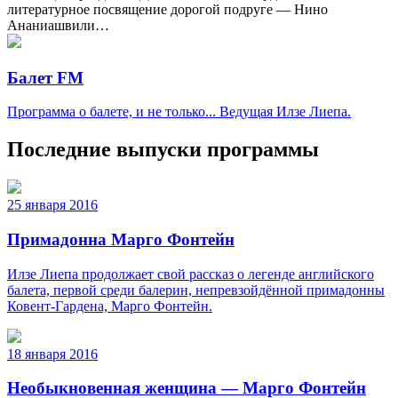
литературное посвящение дорогой подруге — Нино
Ананиашвили…
Балет FM
Программа о балете, и не только... Ведущая Илзе Лиепа.
Последние выпуски программы
25 января 2016
Примадонна Марго Фонтейн
Илзе Лиепа продолжает свой рассказ о легенде английского
балета, первой среди балерин, непревзойдённой примадонны
Ковент-Гардена, Марго Фонтейн.
18 января 2016
Необыкновенная женщина — Марго Фонтейн