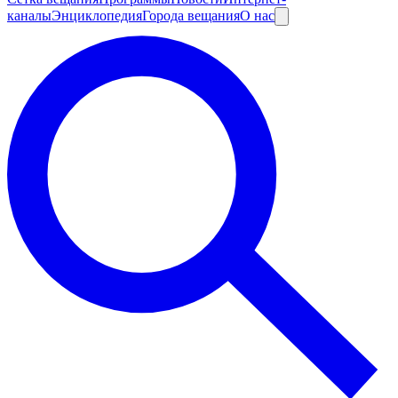
каналы
Энциклопедия
Города вещания
О нас