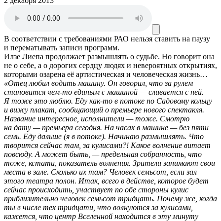
2 декабря 2013
В соответствии с требованиями
РАО
нельзя ставить на паузу
и перематывать записи программ.
Илзе Лиепа продолжает размышлять о судьбе. Но говорит она
не о себе, а о дорогих сердцу людях и невероятных открытиях,
которыми озарена её артистическая и человеческая жизнь…
«Отец любил водить машину. Он говорил, что за рулем
становится чем-то единым с машиной — сливается с ней.
Я тоже это люблю. Еду как-то в потоке по Садовому кольцу
и вижу плакат, сообщающий о премьере нового спектакля.
Название интересное, исполнители — тоже. Смотрю
на дату — премьера сегодня. На часах в машине — без пяти
семь. Еду дальше (я в потоке). Начинаю размышлять. Что
творится сейчас там, за кулисами?! Какое волнение витает
повсюду. А может быть, — предельная собранность, что
тоже, кстати, показатель волнения. Зрители занимают свои
места в зале. Сколько их там? Человек семьсот, если зал
этого театра полон. Итак, всего в действе, которое будет
сейчас происходить, участвует по обе стороны кулис
приблизительно человек семьсот тридцать. Почему же, когда
ты в числе тех тридцати, что волнуются за кулисами,
кажется, что центр Вселенной находится в эту минуту