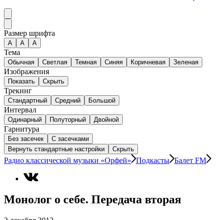
Размер шрифта
А
A
A
Тема
Обычная
Светлая
Темная
Синяя
Коричневая
Зеленая
Изображения
Показать
Скрыть
Трекинг
Стандартный
Средний
Большой
Интервал
Одинарный
Полуторный
Двойной
Гарнитура
Без засечек
С засечками
Вернуть стандартные настройки
Скрыть
Радио классической музыки «Орфей»
Подкасты
Балет FM
Монолог о себе. Передача вторая