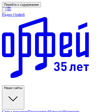
Перейти к содержанию
Радио Орфей
Наши сайты
Сетка вещания
Программы
Новости
Интернет-