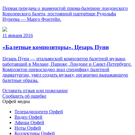
Первая передача о знаменитой прима-балерине лондонского
Королевского балета, постоянной партнёрше Рудольфа
Нуреева — Марго Фонтейн.
11 января 2016
«Балетные композиторы». Цезарь Пуни
Цезарь Пуни — итальянский композитор балетной музыки,
работавший в Милане, Париже, Лондоне и Санкт-Петербурге.
Композитор превосходно знал специфику балетной
драматургии, умел создать музыку, органично выражающую
балетные образы.
Оставить отзыв или пожелание
Сообщить об ошибке
Орфей медиа
Телерадиоцентр Орфей
Видео Орфей
Афиша Орфей
Ноты Орфей
Коллективы Орфей