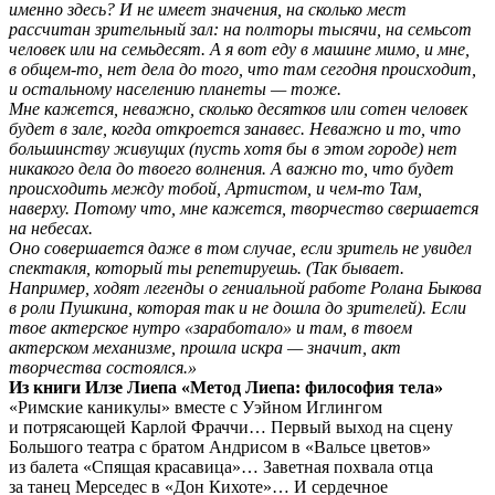
именно здесь? И не имеет значения, на сколько мест
рассчитан зрительный зал: на полторы тысячи, на семьсот
человек или на семьдесят. А я вот еду в машине мимо, и мне,
в общем-то, нет дела до того, что там сегодня происходит,
и остальному населению планеты — тоже.
Мне кажется, неважно, сколько десятков или сотен человек
будет в зале, когда откроется занавес. Неважно и то, что
большинству живущих (пусть хотя бы в этом городе) нет
никакого дела до твоего волнения. А важно то, что будет
происходить между тобой, Артистом, и чем-то Там,
наверху. Потому что, мне кажется, творчество свершается
на небесах.
Оно совершается даже в том случае, если зритель не увидел
спектакля, который ты репетируешь. (Так бывает.
Например, ходят легенды о гениальной работе Ролана Быкова
в роли Пушкина, которая так и не дошла до зрителей). Если
твое актерское нутро «заработало» и там, в твоем
актерском механизме, прошла искра — значит, акт
творчества состоялся.»
Из книги Илзе Лиепа «Метод Лиепа: философия тела»
«Римские каникулы» вместе с Уэйном Иглингом
и потрясающей Карлой Фраччи… Первый выход на сцену
Большого театра с братом Андрисом в «Вальсе цветов»
из балета «Спящая красавица»… Заветная похвала отца
за танец Мерседес в «Дон Кихоте»… И сердечное