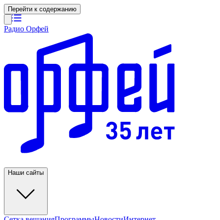
Перейти к содержанию
Радио Орфей
Наши сайты
Сетка вещания
Программы
Новости
Интернет-