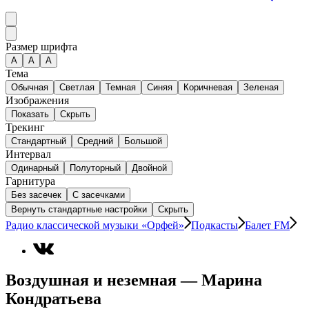
Размер шрифта
А
A
A
Тема
Обычная
Светлая
Темная
Синяя
Коричневая
Зеленая
Изображения
Показать
Скрыть
Трекинг
Стандартный
Средний
Большой
Интервал
Одинарный
Полуторный
Двойной
Гарнитура
Без засечек
С засечками
Вернуть стандартные настройки
Скрыть
Радио классической музыки «Орфей»
Подкасты
Балет FM
Воздушная и неземная — Марина
Кондратьева