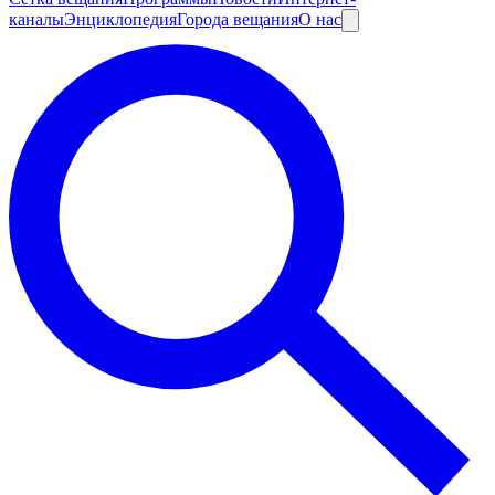
каналы
Энциклопедия
Города вещания
О нас