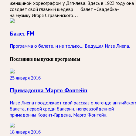
женщиной-хореографом у Дягилева. Здесь в 1923 году она
создает свой главный шедевр — балет «Свадебка»
на музыку Игоря Стравинского…
Балет FM
Программа о балете, и не только... Ведущая Илзе Лиепа.
Последние выпуски программы
25 января 2016
Примадонна Марго Фонтейн
Илзе Лиепа продолжает свой рассказ о легенде английског
балета, первой среди балерин, непревзойдённой
примадонны Ковент-Гардена, Марго Фонтейн.
18 января 2016