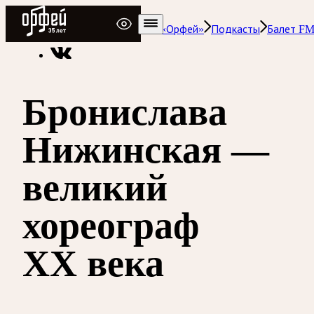
Радио Орфей
Радио классической музыки «Орфей»
Подкасты
Балет F
Бронислава
Нижинская —
великий
хореограф
ХХ века