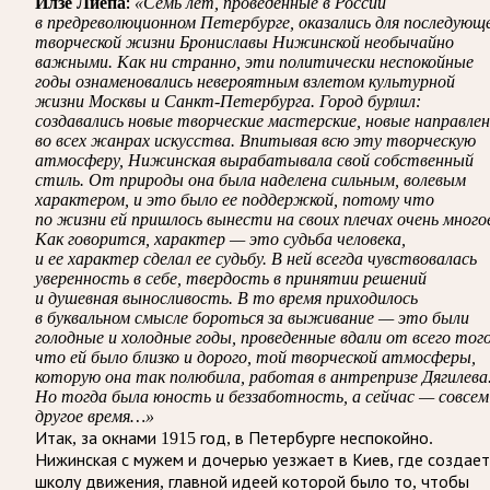
Илзе Лиепа:
«Семь лет, проведенные в России
в предреволюционном Петербурге, оказались для последующ
творческой жизни Брониславы Нижинской необычайно
важными. Как ни странно, эти политически неспокойные
годы ознаменовались невероятным взлетом культурной
жизни Москвы и Санкт-Петербурга. Город бурлил:
создавались новые творческие мастерские, новые направле
во всех жанрах искусства. Впитывая всю эту творческую
атмосферу, Нижинская вырабатывала свой собственный
стиль. От природы она была наделена сильным, волевым
характером, и это было ее поддержкой, потому что
по жизни ей пришлось вынести на своих плечах очень много
Как говорится, характер — это судьба человека,
и ее характер сделал ее судьбу. В ней всегда чувствовалась
уверенность в себе, твердость в принятии решений
и душевная выносливость. В то время приходилось
в буквальном смысле бороться за выживание — это были
голодные и холодные годы, проведенные вдали от всего того
что ей было близко и дорого, той творческой атмосферы,
которую она так полюбила, работая в антрепризе Дягилева
Но тогда была юность и беззаботность, а сейчас — совсем
другое время…»
Итак, за окнами 1915 год, в Петербурге неспокойно.
Нижинская с мужем и дочерью уезжает в Киев, где создает
школу движения, главной идеей которой было то, чтобы