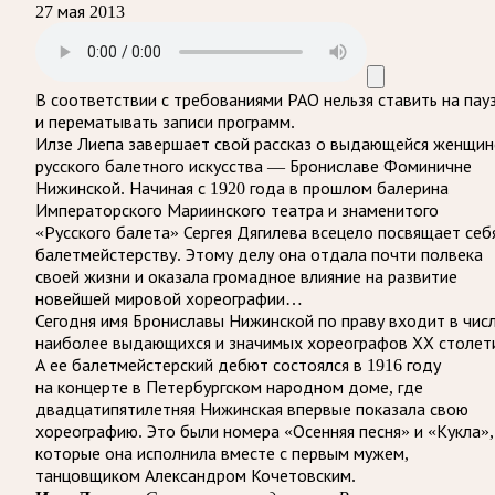
27 мая 2013
В соответствии с требованиями
РАО
нельзя ставить на пау
и перематывать записи программ.
Илзе Лиепа завершает свой рассказ о выдающейся женщин
русского балетного искусства — Брониславе Фоминичне
Нижинской. Начиная с 1920 года в прошлом балерина
Императорского Мариинского театра и знаменитого
«Русского балета» Сергея Дягилева всецело посвящает себ
балетмейстерству. Этому делу она отдала почти полвека
своей жизни и оказала громадное влияние на развитие
новейшей мировой хореографии…
Сегодня имя Брониславы Нижинской по праву входит в чис
наиболее выдающихся и значимых хореографов ХХ столет
А ее балетмейстерский дебют состоялся в 1916 году
на концерте в Петербургском народном доме, где
двадцатипятилетняя Нижинская впервые показала свою
хореографию. Это были номера «Осенняя песня» и «Кукла»,
которые она исполнила вместе с первым мужем,
танцовщиком Александром Кочетовским.