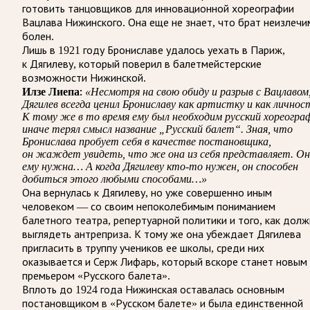
готовить танцовщиков для инновационной хореографии
Вацлава Нижинского. Она еще не знает, что брат неизлечи
болен.
Лишь в 1921 году Брониславе удалось уехать в Париж,
к Дягилеву, который поверил в балетмейстерские
возможности Нижинской.
Илзе Лиепа:
«Несмотря на свою обиду и разрыв с Вацлавом
Дягилев всегда ценил Брониславу как артистку и как личнос
К тому же в то время ему был необходим русский хореогра
иначе терял смысл название „Русский балет“. Зная, что
Бронислава пробует себя в качестве постановщика,
он жаждет увидеть, что же она из себя представляет. О
ему нужна… А когда Дягилеву кто-то нужен, он способен
добиться этого любыми способами…»
Она вернулась к Дягилеву, но уже совершенно иным
человеком — со своим непоколебимым пониманием
балетного театра, репертуарной политики и того, как дол
выглядеть антреприза. К тому же она убеждает Дягилева
пригласить в труппу учеников ее школы, среди них
оказывается и Серж Лифарь, который вскоре станет новым
премьером «Русского балета».
Вплоть до 1924 года Нижинская оставалась основным
постановщиком в «Русском балете» и была единственной