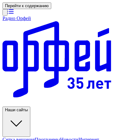
Перейти к содержанию
Радио Орфей
Наши сайты
Сетка вещания
Программы
Новости
Интернет-