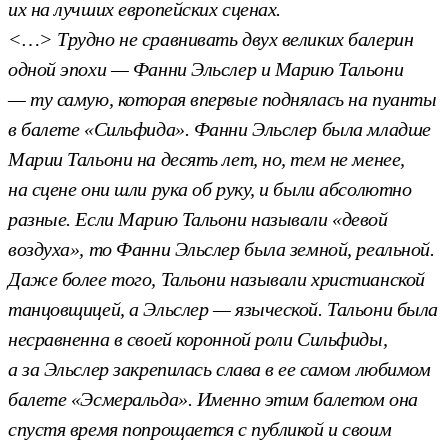
их на лучших европейских сценах.
<…> Трудно не сравнивать двух великих балерин
одной эпохи — Фанни Эльслер и
Марию Тальони
— ту самую, которая впервые поднялась на пуанты
в балете «Сильфида». Фанни Эльслер была младше
Марии Тальони на десять лет, но, тем не менее,
на сцене они шли рука об руку, и были абсолютно
разные. Если Марию Тальони называли «девой
воздуха», то Фанни Эльслер была земной, реальной.
Даже более того, Тальони называли христианской
танцовщицей, а Эльслер — языческой. Тальони была
несравненна в своей коронной роли Сильфиды,
а за Эльслер закрепилась слава в ее самом любимом
балете «Эсмеральда». Именно этим балетом она
спустя время попрощается с публикой и своим