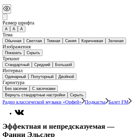
Размер шрифта
А
A
A
Тема
Обычная
Светлая
Темная
Синяя
Коричневая
Зеленая
Изображения
Показать
Скрыть
Трекинг
Стандартный
Средний
Большой
Интервал
Одинарный
Полуторный
Двойной
Гарнитура
Без засечек
С засечками
Вернуть стандартные настройки
Скрыть
Радио классической музыки «Орфей»
Подкасты
Балет FM
Эффектная и непредсказуемая —
Фанни Эльслер