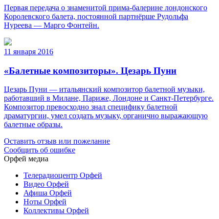
Первая передача о знаменитой прима-балерине лондонского
Королевского балета, постоянной партнёрше Рудольфа
Нуреева — Марго Фонтейн.
11 января 2016
«Балетные композиторы». Цезарь Пуни
Цезарь Пуни — итальянский композитор балетной музыки,
работавший в Милане, Париже, Лондоне и Санкт-Петербурге.
Композитор превосходно знал специфику балетной
драматургии, умел создать музыку, органично выражающую
балетные образы.
Оставить отзыв или пожелание
Сообщить об ошибке
Орфей медиа
Телерадиоцентр Орфей
Видео Орфей
Афиша Орфей
Ноты Орфей
Коллективы Орфей