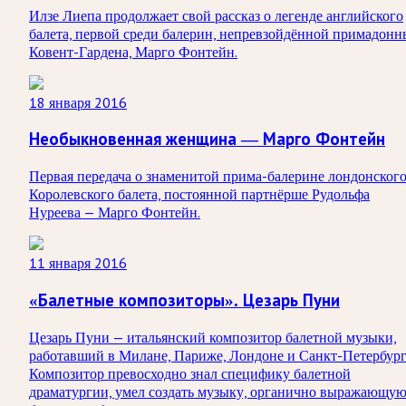
Илзе Лиепа продолжает свой рассказ о легенде английского
балета, первой среди балерин, непревзойдённой примадонн
Ковент-Гардена, Марго Фонтейн.
18 января 2016
Необыкновенная женщина — Марго Фонтейн
Первая передача о знаменитой прима-балерине лондонског
Королевского балета, постоянной партнёрше Рудольфа
Нуреева — Марго Фонтейн.
11 января 2016
«Балетные композиторы». Цезарь Пуни
Цезарь Пуни — итальянский композитор балетной музыки,
работавший в Милане, Париже, Лондоне и Санкт-Петербург
Композитор превосходно знал специфику балетной
драматургии, умел создать музыку, органично выражающу