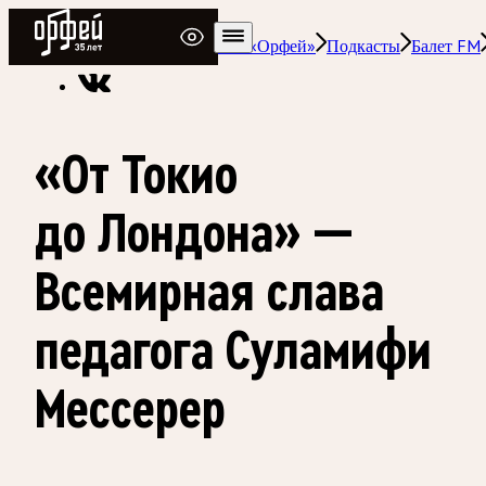
Радио Орфей
Радио классической музыки «Орфей»
Подкасты
Балет FM
«От Токио
до Лондона» —
Всемирная слава
педагога Суламифи
Мессерер