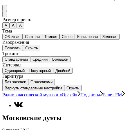
Размер шрифта
А
A
A
Тема
Обычная
Светлая
Темная
Синяя
Коричневая
Зеленая
Изображения
Показать
Скрыть
Трекинг
Стандартный
Средний
Большой
Интервал
Одинарный
Полуторный
Двойной
Гарнитура
Без засечек
С засечками
Вернуть стандартные настройки
Скрыть
Радио классической музыки «Орфей»
Подкасты
Балет FM
Московские дуэты