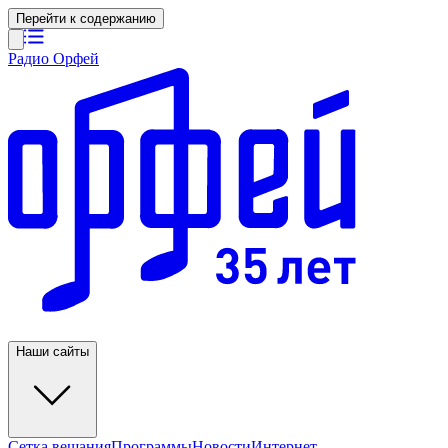
Перейти к содержанию
Радио Орфей
Наши сайты
Сетка вещания
Программы
Новости
Интернет-