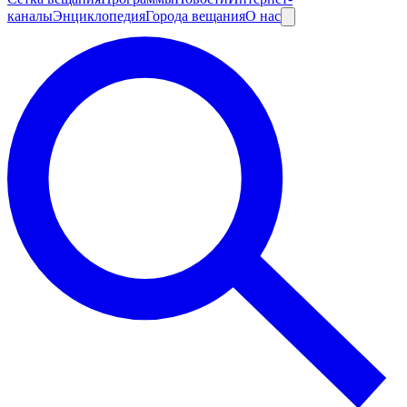
каналы
Энциклопедия
Города вещания
О нас