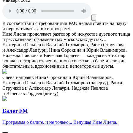
9 января 2012
В соответствии с требованиями
РАО
нельзя ставить на паузу
и перематывать записи программ.
Илзе Лиепа продолжает разговор об искусстве дуэтного танца
и рассказывает о знаменитых московских дуэтах…
Екатерина Гельцер и Василий Тихомиров, Раиса Стручкова
и Александр Лапаури, Нина Сорокина и Юрий Владимиров,
Надежда Павлова и Вячеслав Гордеев — каждая из этих пар
вошла в историю отечественного советского балета, сложив
блистательные, вдохновенные и неповторимые дуэты.
Слева-направо: Нина Сорокина и Юрий Владимиров,
Екатерина Гельцер и Василий Тихомиров (наверху), Раиса
Стручкова и Александр Лапаури, Надежда Павлова
и Вячеслав Гордеев (внизу)
Балет FM
Программа о балете, и не только... Ведущая Илзе Лиепа.