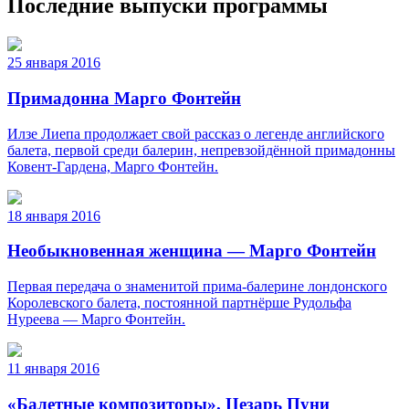
Последние выпуски программы
25 января 2016
Примадонна Марго Фонтейн
Илзе Лиепа продолжает свой рассказ о легенде английского
балета, первой среди балерин, непревзойдённой примадонны
Ковент-Гардена, Марго Фонтейн.
18 января 2016
Необыкновенная женщина — Марго Фонтейн
Первая передача о знаменитой прима-балерине лондонского
Королевского балета, постоянной партнёрше Рудольфа
Нуреева — Марго Фонтейн.
11 января 2016
«Балетные композиторы». Цезарь Пуни