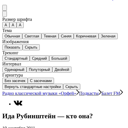
Размер шрифта
А
A
A
Тема
Обычная
Светлая
Темная
Синяя
Коричневая
Зеленая
Изображения
Показать
Скрыть
Трекинг
Стандартный
Средний
Большой
Интервал
Одинарный
Полуторный
Двойной
Гарнитура
Без засечек
С засечками
Вернуть стандартные настройки
Скрыть
Радио классической музыки «Орфей»
Подкасты
Балет FM
Ида Рубинштейн — кто она?