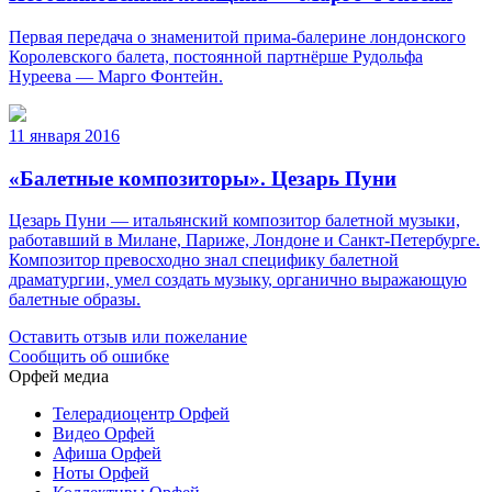
Первая передача о знаменитой прима-балерине лондонского
Королевского балета, постоянной партнёрше Рудольфа
Нуреева — Марго Фонтейн.
11 января 2016
«Балетные композиторы». Цезарь Пуни
Цезарь Пуни — итальянский композитор балетной музыки,
работавший в Милане, Париже, Лондоне и Санкт-Петербурге.
Композитор превосходно знал специфику балетной
драматургии, умел создать музыку, органично выражающую
балетные образы.
Оставить отзыв или пожелание
Сообщить об ошибке
Орфей медиа
Телерадиоцентр Орфей
Видео Орфей
Афиша Орфей
Ноты Орфей