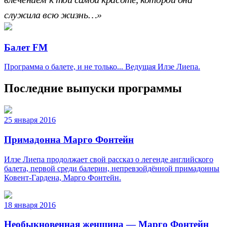
служила всю жизнь…»
Балет FM
Программа о балете, и не только... Ведущая Илзе Лиепа.
Последние выпуски программы
25 января 2016
Примадонна Марго Фонтейн
Илзе Лиепа продолжает свой рассказ о легенде английского
балета, первой среди балерин, непревзойдённой примадонны
Ковент-Гардена, Марго Фонтейн.
18 января 2016
Необыкновенная женщина — Марго Фонтейн