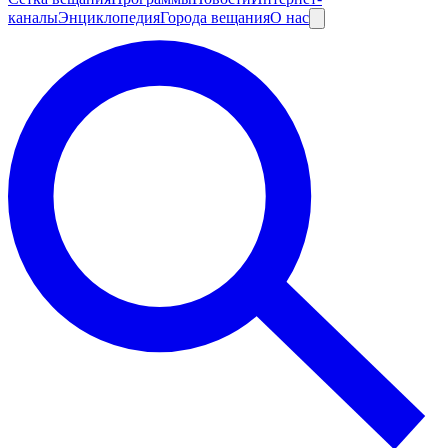
каналы
Энциклопедия
Города вещания
О нас