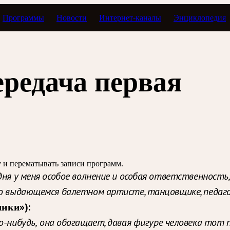
Программы
Новости
Интернет-каналы
Энциклопедия
редача первая
зу и перематывать записи программ.
одня у меня особое волнение и особая ответственность
 о выдающемся балетном артисте, танцовщике, педаг
ики»):
о-нибудь,
она обогащает, давая фигуре человека тот 