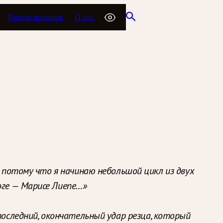
Города вещания
О нас
, потому что я начинаю небольшой цикл из двух
оге — Марисе Лиепе…»
последний, окончательный удар резца, который