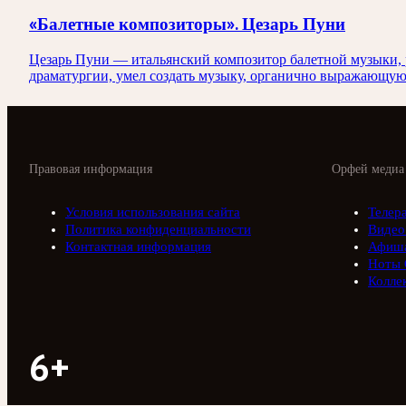
«Балетные композиторы». Цезарь Пуни
Цезарь Пуни — итальянский композитор балетной музыки, 
драматургии, умел создать музыку, органично выражающую
Правовая информация
Орфей медиа
Условия использования сайта
Телер
Политика конфиденциальности
Видео
Контактная информация
Афиш
Ноты 
Колле
6+