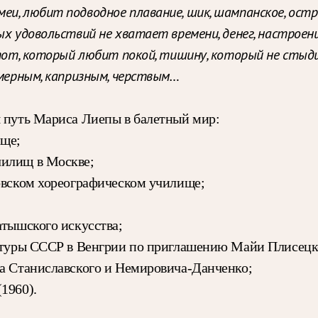
еи, любит подводное плавание, шик, шампанское, ост
ых удовольствий не хватает времени, денег, настроени
— тот, который любит покой, тишину, который не сты
омерным, капризным, черствым…
я путь Мариса Лиепы в балетный мир:
ище;
чилищ в Москве;
ковском хореографическом училище;
атышского искусства;
ультуры СССР в Венгрии по приглашению Майи Плисецк
ра Станиславского и Немировича-Данченко;
1960).