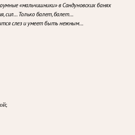
роумные «мальчишники» в Сандуновских банях
я, сил… Только балет, балет…
дится слез и умеет быть нежным…
ой;