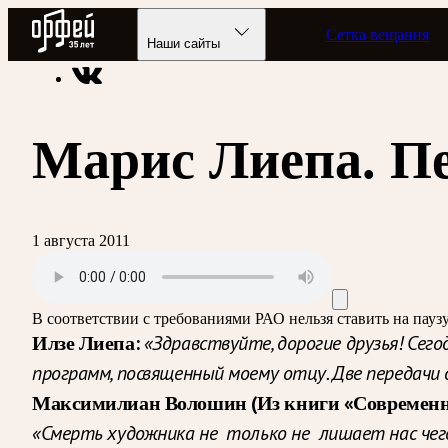
Радио Орфей
Сетка вещания
Радио классической музыки «Орфей»
Подкасты
Балет FM
Наши сайты
Марис Лиепа. Пе
1 августа 2011
В соответствии с требованиями
РАО
нельзя ставить на пау
Илзе Лиепа:
«Здравствуйте, дорогие друзья! Сег
программ, посвященный моему отцу. Две передачи
Максимилиан Волошин
(Из книги «Современн
«Смерть художника не
только не
лишает нас чег