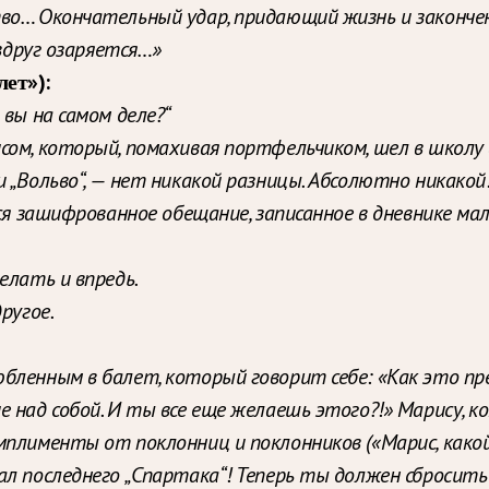
тво… Окончательный удар, придающий жизнь и законче
 вдруг озаряется…»
лет»):
 вы на самом деле?“
ом, который, помахивая портфельчиком, шел в школу 
и „Вольво“, — нет никакой разницы. Абсолютно никако
тся зашифрованное обещание, записанное в дневнике ма
елать и впредь.
ругое.
бленным в балет, который говорит себе: «Как это пре
е над собой. И ты все еще желаешь этого?!» Марису, 
мплименты от поклонниц и поклонников («Марис, како
л последнего „Спартака“! Теперь ты должен сбросить 