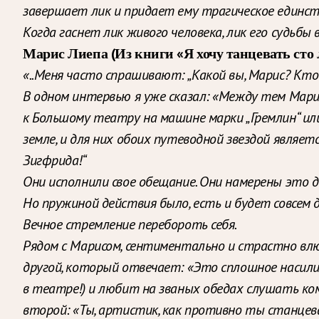
завершает лик и придает ему трагическое единс
Когда гаснет лик живого человека, лик его судьбы
Марис Лиепа
(Из книги «Я хочу танцевать сто 
«..Меня часто спрашивают: „Какой вы, Марис? Кто
В одном интервью я уже сказал: «Между тем Марис
к Большому театру на машине марки „Гремлин“ ил
земле, и для них обоих путеводной звездой являе
Зигфрида!“
Они исполнили свое обещание. Они намерены это д
Но пружиной действия было, есть и будет совсем д
Вечное стремление перебороть себя.
Рядом с Марисом, сентиментально и страстно влю
другой, который отвечает: «Это сплошное насили
в театре!) и любит на званых обедах слушать ко
второй: «Ты, артистик, как противно ты станцева