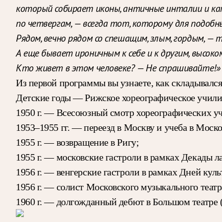
который собирает иконы, античные инталии и кам
по четвергам, — всегда тот, которому для подобн
Рядом, вечно рядом со спешащим, злым, гордым, 
А еще бывает ироничным к себе и к другим, высок
Кто живет в этом человеке? — Не спрашивайте!»
Из первой программы вы узнаете, как складывалс
Детские годы — Рижское хореографическое учил
1950 г. — Всесоюзный смотр хореографических у
1953–1955 гг. — переезд в Москву и учеба в Мос
1955 г. — возвращение в Ригу;
1955 г. — московские гастроли в рамках Декады л
1956 г. — венгерские гастроли в рамках Дней к
1956 г. — солист Московского музыкального теат
1960 г. — долгожданный дебют в Большом театре (