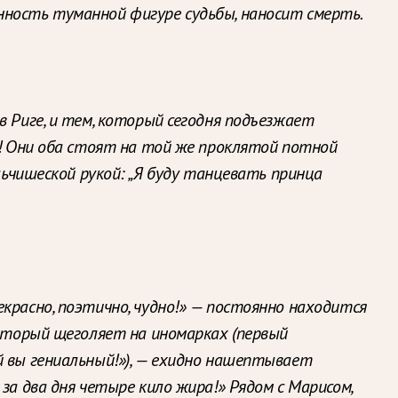
нность туманной фигуре судьбы, наносит
смерть.
в Риге, и тем, который сегодня подъезжает
й! Они оба стоят на той же проклятой потной
льчишеской рукой: „Я буду танцевать принца
красно, поэтично, чудно!» — постоянно находится
который щеголяет на иномарках (первый
й вы гениальный!»), — ехидно нашептывает
за два дня четыре кило жира!» Рядом с Марисом,