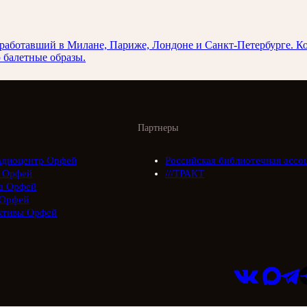
работавший в Милане, Париже, Лондоне и Санкт-Петербурге. К
 балетные образы.
Партнеры
адиоцентр Орфей
Российская библиотечная ассо
 Орфей
///ТРАКТ
а Орфей
Орфей
ктивы Орфей