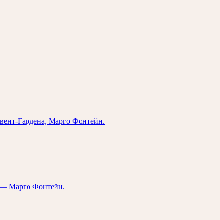
овент-Гардена, Марго Фонтейн.
а — Марго Фонтейн.