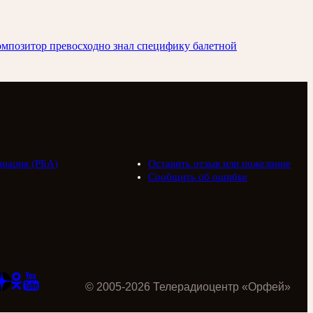
омпозитор превосходно знал специфику балетной
циация (РБА)
Оставить отзыв или пожелание
Сообщить об ошибке
©
2005
-
2026
Телерадиоцентр «Орфей»