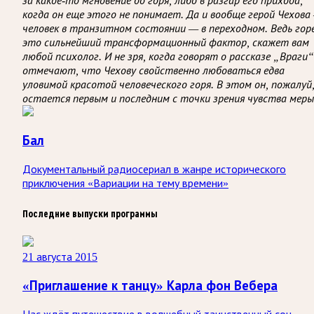
за какое-то мгновение до горя, либо в разгар его прихода,
когда он еще этого не понимает. Да и вообще герой Чехова
человек в транзитном состоянии — в переходном. Ведь гор
это сильнейший трансформационный фактор, скажет вам
любой психолог. И не зря, когда говорят о рассказе „Враги“
отмечают, что Чехову свойственно любоваться едва
уловимой красотой человеческого горя. В этом он, пожалуй
остается первым и последним с точки зрения чувства меры
Бал
Документальный радиосериал в жанре исторического
приключения «Вариации на тему времени»
Последние выпуски программы
21 августа 2015
«Приглашение к танцу» Карла фон Вебера