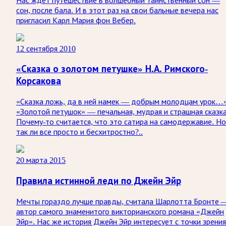
Нас ждёт путешествие в волшебный таинственный сон —
сон, после бала. И в этот раз на свои бальные вечера нас
пригласил Карл Мария фон Вебер.
12 сентября 2010
«Сказка о золотом петушке» Н.А. Римского-
Корсакова
«Сказка ложь, да в ней намек — добрым молодцам урок…
«Золотой петушок» — печальная, мудрая и страшная сказка
Почему-то считается, что это сатира на самодержавие. Но
так ли все просто и бесхитростно?..
20 марта 2015
Правила истинной леди по Джейн Эйр
Мечты гораздо лучше правды, считала Шарлотта Бронте 
автор самого знаменитого викторианского романа «Джейн
Эйр». Нас же история Джейн Эйр интересует с точки зрения