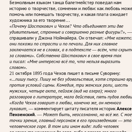
Безмолвным языком танца балетмейстер поведал нам
историю о творчестве, сомнении и любви: как любовь мож
помочь или помешать творчеству, и какая плата ожидает
художника за его творение…
«Почему Шостакович и Чехов? Что объединяет эти две
удивительные, странные и совершенно разные фигуры?»
, —
спрашивали у Джона Ноймайера. Он отвечал:
«Мне кажетс
они похожи по страсти и по печали. Для них главное
заключается не в словах, а в подтексте — всём, что скрыт
за словами». Собственно Шостакович в свое время так
и писал: «Мне интересно всё то, что нельзя выразить
словом».
21 октября 1895 года Чехов пишет в письме Суворину:
«...пишу пьесу. Пишу не без удовольствия, хотя страшно вр
против условий сцены. Комедия, три женских роли, шесть
мужских, четыре акта, пейзаж (вид на озеро); много
разговоров о литературе, мало действия, пять пудов любви
«Когда Чехов говорит о любви, конечно же, он немного
лукавит,
— комментирует цитату писателя историк
Алексе
Пензенский
. —
Может быть, неосознанно, но всё же. С мое
точки зрения, главный персонаж в его произведениях — это
человеческое горе. В том или ином виде: либо человек