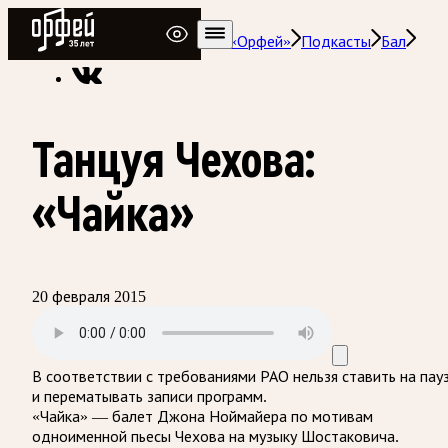
Радио Орфей
Радио классической музыки «Орфей»
Подкасты
Бал
Танцуя Чехова:
«Чайка»
20 февраля 2015
В соответствии с требованиями
РАО
нельзя ставить на пау
и перематывать записи программ.
«Чайка» — балет Джона Ноймайера по мотивам
одноименной пьесы Чехова на музыку Шостаковича.