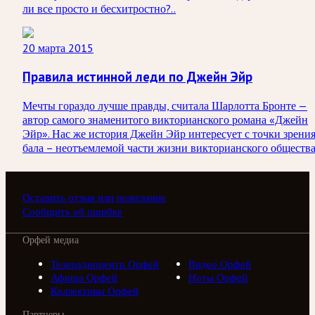
ли все просто и бесхитростно?..
20 марта 2015
Правила истинной леди по Джейн Эйр
Мечты гораздо лучше правды, считала Шарлотта Бронте —
автор самого знаменитого викторианского романа «Джейн
Эйр». Нас же история Джейн Эйр интересует с точки зрени
бала – неотъемлемой части жизни викторианского общества.
Оставить отзыв или пожелание
Сообщить об ошибке
Орфей медиа
Телерадиоцентр Орфей
Видео Орфей
Афиша Орфей
Ноты Орфей
Коллективы Орфей
Партнеры