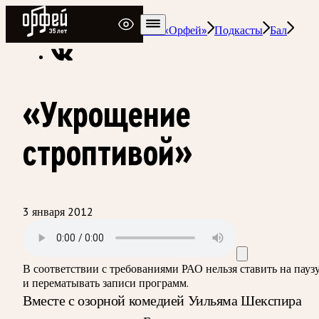
Радио Орфей
Радио классической музыки «Орфей»
Подкасты
Бал
«Укрощение
строптивой»
3 января 2012
В соответствии с требованиями
РАО
нельзя ставить на пауз
и перематывать записи программ.
Вместе с озорной комедией Уильяма Шекспира