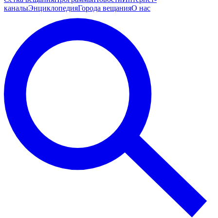
каналы
Энциклопедия
Города вещания
О нас