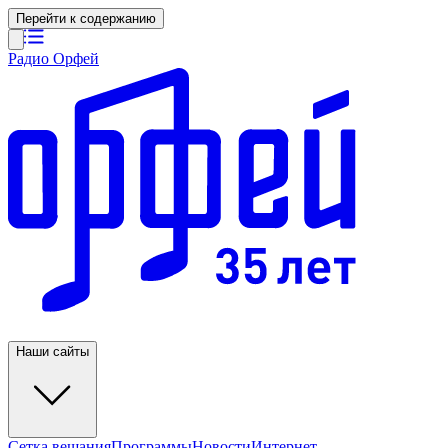
Перейти к содержанию
Радио Орфей
Наши сайты
Сетка вещания
Программы
Новости
Интернет-