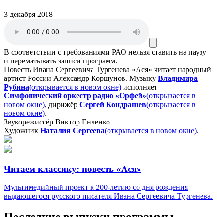
3 декабря 2018
В соответствии с требованиями
РАО
нельзя ставить на паузу
и перематывать записи программ.
Повесть Ивана Сергеевича Тургенева «Ася» читает народный
артист России Александр Коршунов. Музыку
Владимира
Рубина
(открывается в новом окне)
исполняет
Симфонический оркестр радио «Орфей»
(открывается в
новом окне)
, дирижёр
Сергей Кондрашев
(открывается в
новом окне)
.
Звукорежиссёр Виктор Енченко.
Художник
Наталия Сергеева
(открывается в новом окне)
.
Читаем классику: повесть «Ася»
Мультимедийный проект к 200-летию со дня рождения
выдающегося русского писателя Ивана Сергеевича Тургенева.
Последние выпуски программы