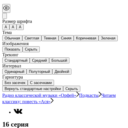
Размер шрифта
А
A
A
Тема
Обычная
Светлая
Темная
Синяя
Коричневая
Зеленая
Изображения
Показать
Скрыть
Трекинг
Стандартный
Средний
Большой
Интервал
Одинарный
Полуторный
Двойной
Гарнитура
Без засечек
С засечками
Вернуть стандартные настройки
Скрыть
Радио классической музыки «Орфей»
Подкасты
Читаем
классику: повесть «Ася»
16 серия