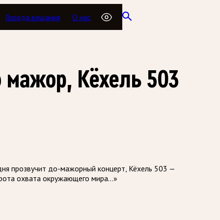
Города вещания
О нас
 мажор, Кёхель 503
дня прозвучит до-мажорный концерт, Кёхель 503 —
широта охвата окружающего мира…»