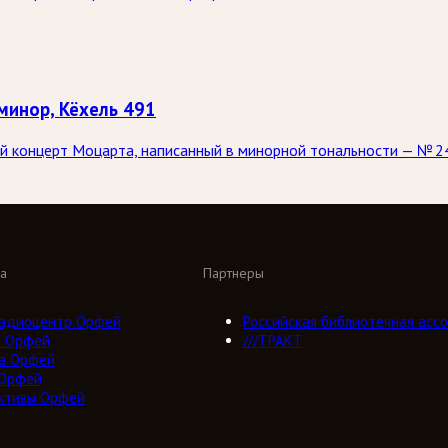
минор, Кёхель 491
ий концерт Моцарта, написанный в минорной тональности — № 2
а
Партнеры
адиоцентр Орфей
Российская библиотечная ассо
о Орфей
///ТРАКТ
а Орфей
 Орфей
ктивы Орфей