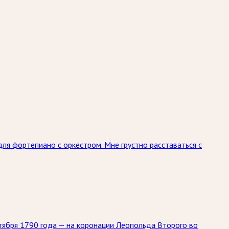
ля фортепиано с оркестром. Мне грустно расставаться с
ктября 1790 года — на коронации Леопольда Второго во