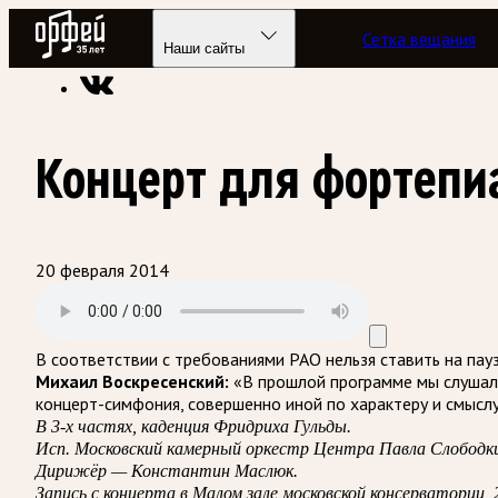
Радио Орфей
Сетка вещания
Радио классической музыки «Орфей»
Подкасты
Все конце
Наши сайты
Концерт для фортепиа
20 февраля 2014
В соответствии с требованиями
РАО
нельзя ставить на пау
Михаил Воскресенский:
«В прошлой программе мы слушали
концерт-симфония, совершенно иной по характеру и смыслу
В 3-х частях, каденция Фридриха Гульды.
Исп. Московский камерный оркестр Центра Павла Слободк
Дирижёр — Константин Маслюк.
Запись с концерта в Малом зале московской консерватории, 2