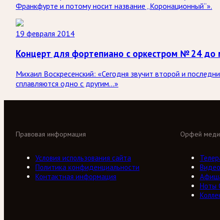
Франкфурте и потому носит название „Коронационный“».
19 февраля 2014
Концерт для фортепиано с оркестром № 24 до 
Михаил Воскресенский: «Сегодня звучит второй и последн
сплавляются одно с другим…»
Правовая информация
Орфей меди
Условия использования сайта
Телер
Политика конфиденциальности
Виде
Контактная информация
Афиш
Ноты
Колле