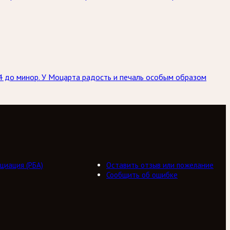
4 до минор. У Моцарта радость и печаль особым образом
циация (РБА)
Оставить отзыв или пожелание
Сообщить об ошибке