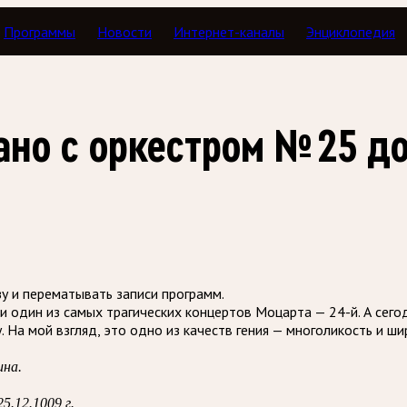
Программы
Новости
Интернет-каналы
Энциклопедия
рты В. А. Моцарта в цикле М. Воскресенского
но с оркестром № 25 до
зу и перематывать записи программ.
 один из самых трагических концертов Моцарта — 24-й. А сего
. На мой взгляд, это одно из качеств гения — многоликость и 
ина.
5.12.1009 г.