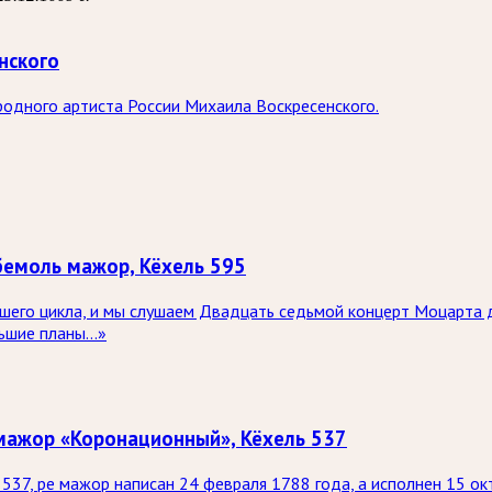
нского
одного артиста России Михаила Воскресенского.
бемоль мажор, Кёхель 595
шего цикла, и мы слушаем Двадцать седьмой концерт Моцарта д
ьшие планы...»
мажор «Коронационный», Кёхель 537
537, ре мажор написан 24 февраля 1788 года, а исполнен 15 о