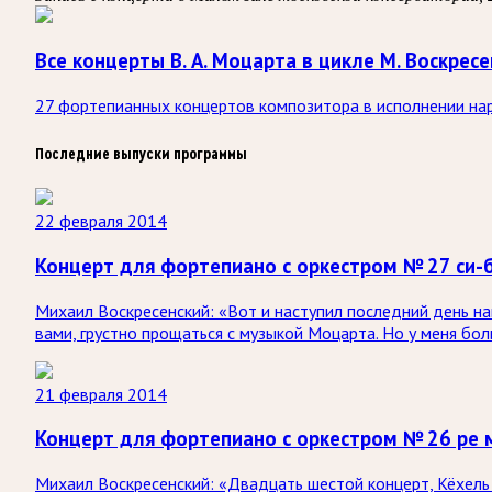
Все концерты В. А. Моцарта в цикле М. Воскресе
27 фортепианных концертов композитора в исполнении нар
Последние выпуски программы
22 февраля 2014
Концерт для фортепиано с оркестром № 27 си-
Михаил Воскресенский: «Вот и наступил последний день на
вами, грустно прощаться с музыкой Моцарта. Но у меня бол
21 февраля 2014
Концерт для фортепиано с оркестром № 26 ре 
Михаил Воскресенский: «Двадцать шестой концерт, Кёхель 