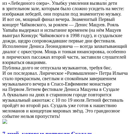
из «Лебединого озера». Улыбку умиления вызвали дети
в зрительном зале, которым было сложно усидеть на месте:
изображая лебедей, они порхали под знаменитую музыку.
И вот он, мощный финал вечера. Знаменитый Первый
концерт Чайковского, за роялем — Денис Мацуев. Рояль
Yamaha выдержал и испытание временем (на нём Мацуев
выиграл Конкурс Чайковского в 1998 году), и суздальские
дожди, щедро сопровождавшие первые дни фестиваля.
Исполнение Дениса Леонидовича — всегда захватывающий
диалог с оркестром. Мощь и тонкая нюансировка, особенно
в лирических пассажах второй части, заставили слушателей
взорваться овациями.
Публика долго не отпускала музыкантов, требуя бис.
И он последовал. Лирическое «Размышление» Петра Ильича
стало прекрасным, светлым и спокойным завершением
музыкального вечера в Спасо‑Евфимиеве монастыре
на Первом Летнем фестивале Дениса Мацуева в Суздале
А буквально на днях в старинном городе повторится
музыкальный ажиотаж: с 10 по 19 июля Летний фестиваль
пройдёт во второй раз. Суздаль уже готов к нашествию
меломанов и концертам мировых звёзд. Это грандиозное
событие нельзя пропустить!
7 дней, которые потрясли Суздаль