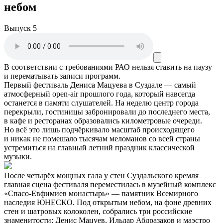
небом
Выпуск 5
В соответствии с требованиями
РАО
нельзя ставить на паузу
и перематывать записи программ.
Первый фестиваль Дениса Мацуева в Суздале — самый
атмосферный open‑air прошлого года, который навсегда
останется в памяти слушателей. На неделю центр города
перекрыли, гостиницы забронировали до последнего места,
в кафе и ресторанах образовались километровые очереди.
Но всё это лишь подчёркивало масштаб происходящего
и никак не помешало тысячам меломанов со всей страны
устремиться на главный летний праздник классической
музыки.
После четырёх мощных гала у стен Суздальского кремля
главная сцена фестиваля переместилась в музейный комплекс
«Спасо‑Евфимиев монастырь» — памятник Всемирного
наследия ЮНЕСКО. Под открытым небом, на фоне древних
стен и шатровых колоколен, собрались три российские
знаменитости: Денис Мацуев, Ильдар Абдразаков и маэстро