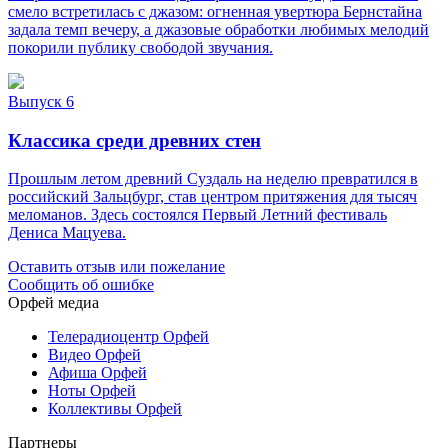
смело встретилась с джазом: огненная увертюра Бернстайна
задала темп вечеру, а джазовые обработки любимых мелодий
покорили публику свободой звучания.
Выпуск 6
Классика среди древних стен
Прошлым летом древний Суздаль на неделю превратился в
российский Зальцбург, став центром притяжения для тысяч
меломанов. Здесь состоялся Первый Летний фестиваль
Дениса Мацуева.
Оставить отзыв или пожелание
Сообщить об ошибке
Орфей медиа
Телерадиоцентр Орфей
Видео Орфей
Афиша Орфей
Ноты Орфей
Коллективы Орфей
Партнеры