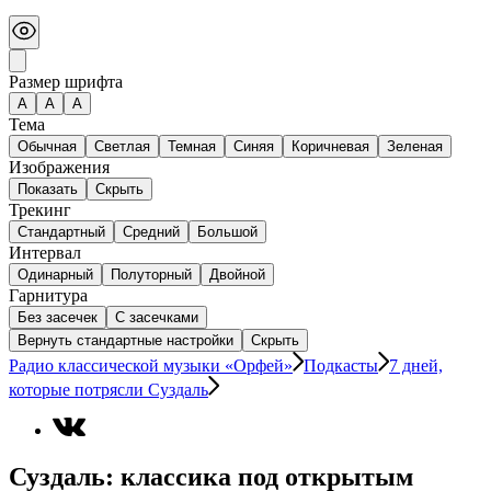
Размер шрифта
А
A
A
Тема
Обычная
Светлая
Темная
Синяя
Коричневая
Зеленая
Изображения
Показать
Скрыть
Трекинг
Стандартный
Средний
Большой
Интервал
Одинарный
Полуторный
Двойной
Гарнитура
Без засечек
С засечками
Вернуть стандартные настройки
Скрыть
Радио классической музыки «Орфей»
Подкасты
7 дней,
которые потрясли Суздаль
Суздаль: классика под открытым