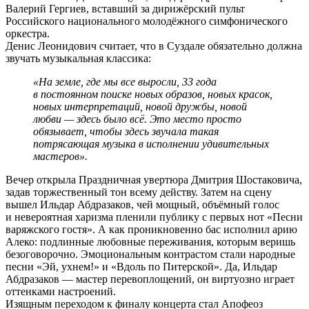
Валерий Гергиев, вставший за дирижёрский пульт
Российского национального молодёжного симфонического
оркестра.
Денис Леонидович считает, что в Суздале обязательно должна
звучать музыкальная классика:
«На земле, где мы все выросли, 33 года
в постоянном поиске новых образов, новых красок,
новых интерпретаций, новой дружбы, новой
любви — здесь было всё. Это место просто
обязывает, чтобы здесь звучала такая
потрясающая музыка в исполнении удивительных
мастеров».
Вечер открыла Праздничная увертюра Дмитрия Шостаковича,
задав торжественный тон всему действу. Затем на сцену
вышел Ильдар Абдразаков, чей мощный, объёмный голос
и невероятная харизма пленили публику с первых нот «Песни
варяжского гостя». А как проникновенно бас исполнил арию
Алеко: подлинные любовные переживания, которым веришь
безоговорочно. Эмоциональным контрастом стали народные
песни «Эй, ухнем!» и «Вдоль по Питерской». Да, Ильдар
Абдразаков — мастер перевоплощений, он виртуозно играет
оттенками настроений.
Изящным переходом к финалу концерта стал Апофеоз