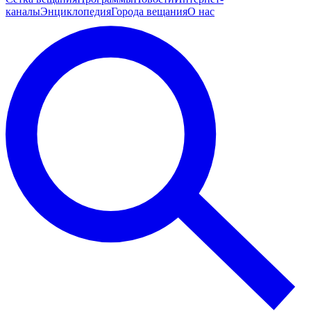
каналы
Энциклопедия
Города вещания
О нас