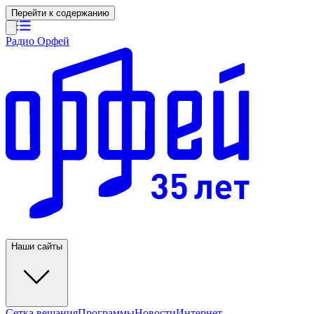
Перейти к содержанию
Радио Орфей
Наши сайты
Сетка вещания
Программы
Новости
Интернет-