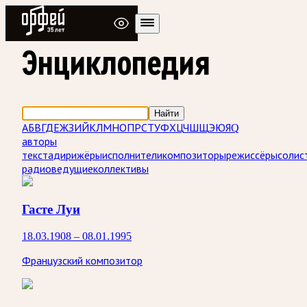
Радио Орфей
Энциклопедия
Найти
А
Б
В
Г
Д
Е
Ж
З
И
Й
К
Л
М
Н
О
П
Р
С
Т
У
Ф
Х
Ц
Ч
Ш
Щ
Э
Ю
Я
Q
авторы
текста
дирижёры
исполнители
композиторы
режиссёры
солис
радиоведущие
коллективы
Гасте Луи
18.03.1908 – 08.01.1995
Французский композитор