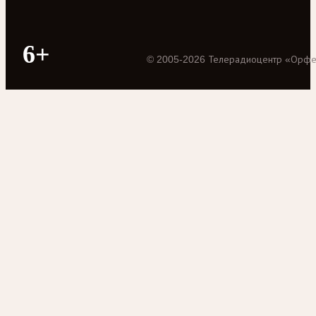
6+
©
2005
-
2026
Телерадиоцентр «Орф