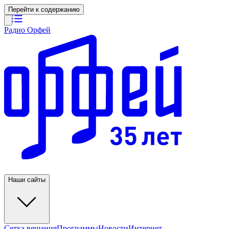
Перейти к содержанию
Радио Орфей
Наши сайты
Сетка вещания
Программы
Новости
Интернет-