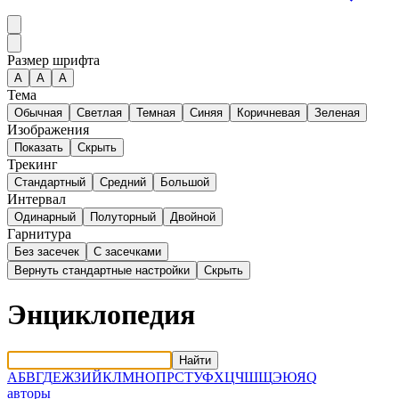
Размер шрифта
А
A
A
Тема
Обычная
Светлая
Темная
Синяя
Коричневая
Зеленая
Изображения
Показать
Скрыть
Трекинг
Стандартный
Средний
Большой
Интервал
Одинарный
Полуторный
Двойной
Гарнитура
Без засечек
С засечками
Вернуть стандартные настройки
Скрыть
Энциклопедия
Найти
А
Б
В
Г
Д
Е
Ж
З
И
Й
К
Л
М
Н
О
П
Р
С
Т
У
Ф
Х
Ц
Ч
Ш
Щ
Э
Ю
Я
Q
авторы