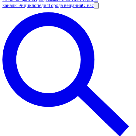
каналы
Энциклопедия
Города вещания
О нас