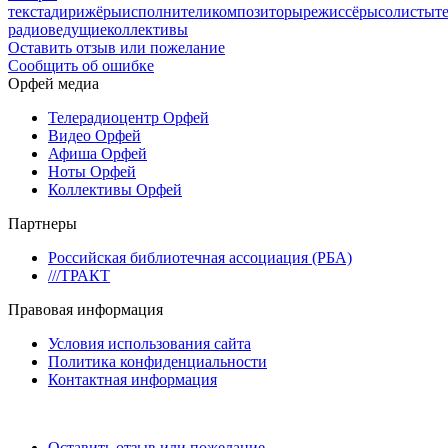
текста
дирижёры
исполнители
композиторы
режиссёры
солисты
т
радиоведущие
коллективы
Оставить отзыв или пожелание
Сообщить об ошибке
Орфей медиа
Телерадиоцентр Орфей
Видео Орфей
Афиша Орфей
Ноты Орфей
Коллективы Орфей
Партнеры
Российская библиотечная ассоциация (РБА)
///ТРАКТ
Правовая информация
Условия использования сайта
Политика конфиденциальности
Контактная информация
Оставить отзыв или пожелание