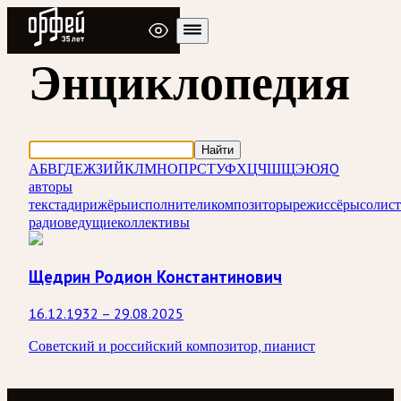
Радио Орфей
Энциклопедия
Найти
А
Б
В
Г
Д
Е
Ж
З
И
Й
К
Л
М
Н
О
П
Р
С
Т
У
Ф
Х
Ц
Ч
Ш
Щ
Э
Ю
Я
Q
авторы
текста
дирижёры
исполнители
композиторы
режиссёры
солис
радиоведущие
коллективы
Щедрин Родион Константинович
16.12.1932 – 29.08.2025
Советский и российский композитор, пианист