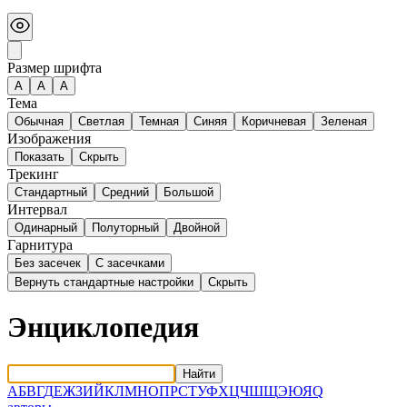
Размер шрифта
А
A
A
Тема
Обычная
Светлая
Темная
Синяя
Коричневая
Зеленая
Изображения
Показать
Скрыть
Трекинг
Стандартный
Средний
Большой
Интервал
Одинарный
Полуторный
Двойной
Гарнитура
Без засечек
С засечками
Вернуть стандартные настройки
Скрыть
Энциклопедия
Найти
А
Б
В
Г
Д
Е
Ж
З
И
Й
К
Л
М
Н
О
П
Р
С
Т
У
Ф
Х
Ц
Ч
Ш
Щ
Э
Ю
Я
Q