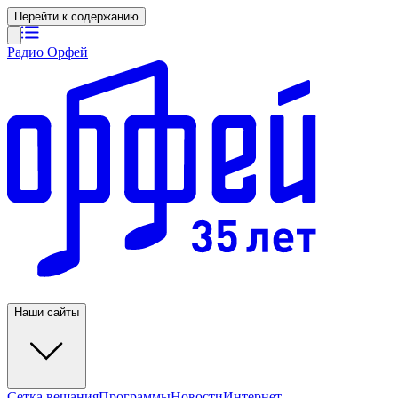
Перейти к содержанию
Радио Орфей
Наши сайты
Сетка вещания
Программы
Новости
Интернет-