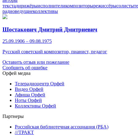
авторы
текста
дирижёры
исполнители
композиторы
режиссёры
солисты
т
радиоведущие
коллективы
Шостакович Дмитрий Дмитриевич
25.09.1906 – 09.08.1975
Русский советский композитор, пианист, педагог
Оставить отзыв или пожелание
Сообщить об ошибке
Орфей медиа
Телерадиоцентр Орфей
Видео Орфей
Афиша Орфей
Ноты Орфей
Коллективы Орфей
Партнеры
Российская библиотечная ассоциация (РБА)
///ТРАКТ