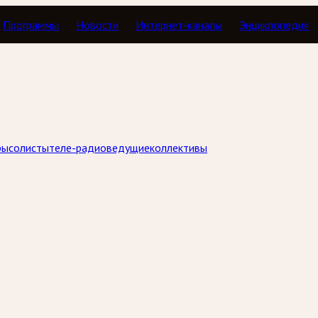
Программы
Новости
Интернет-каналы
Энциклопедия
ры
солисты
теле-радиоведущие
коллективы