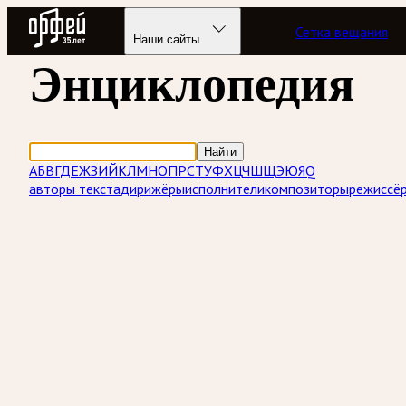
Радио Орфей
Сетка вещания
Наши сайты
Энциклопедия
Найти
А
Б
В
Г
Д
Е
Ж
З
И
Й
К
Л
М
Н
О
П
Р
С
Т
У
Ф
Х
Ц
Ч
Ш
Щ
Э
Ю
Я
Q
авторы текста
дирижёры
исполнители
композиторы
режиссё