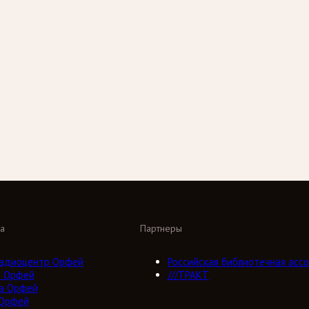
а
Партнеры
адиоцентр Орфей
Российская библиотечная ассо
о Орфей
///ТРАКТ
а Орфей
 Орфей