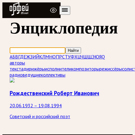
Радио Орфей
Энциклопедия
Найти
А
Б
В
Г
Д
Е
Ж
З
И
Й
К
Л
М
Н
О
П
Р
С
Т
У
Ф
Х
Ц
Ч
Ш
Щ
Э
Ю
Я
Q
авторы
текста
дирижёры
исполнители
композиторы
режиссёры
солис
радиоведущие
коллективы
Рождественский Роберт Иванович
20.06.1932 – 19.08.1994
Советский и российский поэт