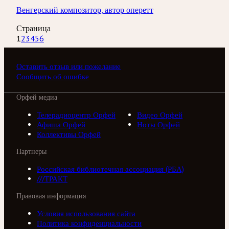
Венгерский композитор, автор оперетт
Страница
1
2
3
4
5
6
Оставить отзыв или пожелание
Сообщить об ошибке
Орфей медиа
Телерадиоцентр Орфей
Видео Орфей
Афиша Орфей
Ноты Орфей
Коллективы Орфей
Партнеры
Российская библиотечная ассоциация (РБА)
///ТРАКТ
Правовая информация
Условия использования сайта
Политика конфиденциальности