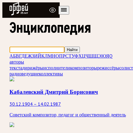
Радио Орфей
Энциклопедия
Найти
А
Б
В
Г
Д
Е
Ж
З
И
Й
К
Л
М
Н
О
П
Р
С
Т
У
Ф
Х
Ц
Ч
Ш
Щ
Э
Ю
Я
Q
авторы
текста
дирижёры
исполнители
композиторы
режиссёры
солис
радиоведущие
коллективы
Кабалевский Дмитрий Борисович
30.12.1904 – 14.02.1987
Советский композитор, педагог и общественный деятель