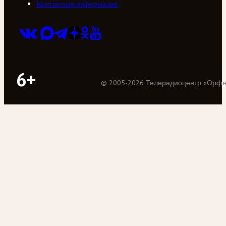
Контактная информация
6+
©
2005
-
2026
Телерадиоцентр «Орф