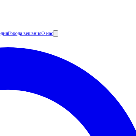
едия
Города вещания
О нас