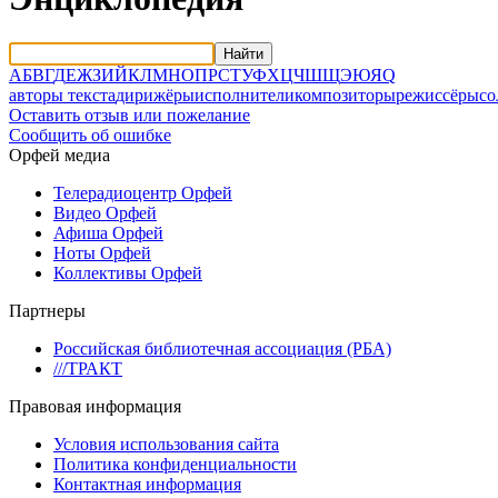
Найти
А
Б
В
Г
Д
Е
Ж
З
И
Й
К
Л
М
Н
О
П
Р
С
Т
У
Ф
Х
Ц
Ч
Ш
Щ
Э
Ю
Я
Q
авторы текста
дирижёры
исполнители
композиторы
режиссёры
со
Оставить отзыв или пожелание
Сообщить об ошибке
Орфей медиа
Телерадиоцентр Орфей
Видео Орфей
Афиша Орфей
Ноты Орфей
Коллективы Орфей
Партнеры
Российская библиотечная ассоциация (РБА)
///ТРАКТ
Правовая информация
Условия использования сайта
Политика конфиденциальности
Контактная информация