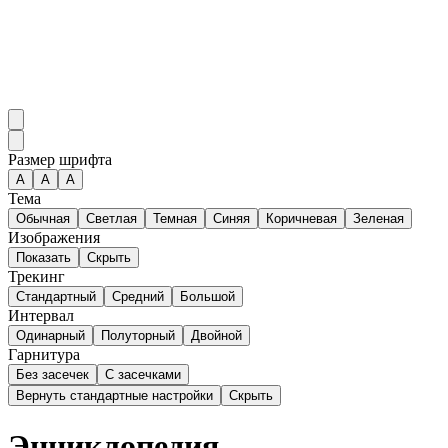
Размер шрифта
А
A
A
Тема
Обычная
Светлая
Темная
Синяя
Коричневая
Зеленая
Изображения
Показать
Скрыть
Трекинг
Стандартный
Средний
Большой
Интервал
Одинарный
Полуторный
Двойной
Гарнитура
Без засечек
С засечками
Вернуть стандартные настройки
Скрыть
Энциклопедия