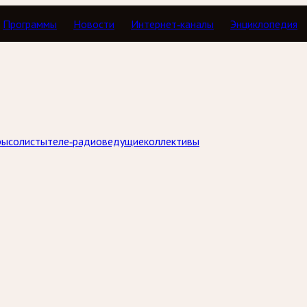
Программы
Новости
Интернет-каналы
Энциклопедия
ры
солисты
теле-радиоведущие
коллективы