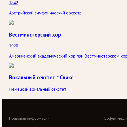
1842
Австрийский симфонический оркестр
Вестминстерский хор
1920
Американский академический хор при Вестминстерском хо
Вокальный секстет "Сликс"
Немецкий вокальный секстет
Правовая информация
Орфей меди