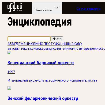
Радио Орфей
Сетка вещания
Наши сайты
Энциклопедия
Найти
А
Б
В
Г
Д
Е
Ж
З
И
Й
К
Л
М
Н
О
П
Р
С
Т
У
Ф
Х
Ц
Ч
Ш
Щ
Э
Ю
Я
Q
авторы текста
дирижёры
исполнители
композиторы
режиссё
Венецианский барочный оркестр
1997
Итальянский ансамбль исторического исполнительства
Венский филармонический оркестр