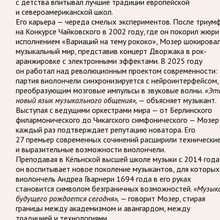
с детства впитывал лучшие традиции европейской
и североамериканской школ.
Его карьера — череда смелых экспериментов. После триум
на Конкурсе Чайковского в 2002 году, где он покорил жюри
исполнением «Вариаций на тему рококо», Мозер шокирова
музыкальный мир, представив концерт Дворжака в рок-
аранжировке с электронными эффектами. В 2025 году
он работал над революционным проектом современности:
партия виолончели синхронизируется с нейроинтерфейсом,
преобразующим мозговые импульсы в звуковые волны.
«Эт
новый язык музыкального общения»,
— объясняет музыкант.
Выступая с ведущими оркестрами мира — от Берлинского
филармонического до Чикагского симфонического — Мозер
каждый раз подтверждает репутацию новатора. Его
27 премьер современных сочинений расширили технически
и выразительные возможности виолончели.
Преподавая в Кёльнской высшей школе музыки с 2014 года
он воспитывает новое поколение музыкантов, для которых
виолончель Андреа Гварнери 1694 года в его руках
становится символом безграничных возможностей.
«Музык
будущего рождается сегодня»,
— говорит Мозер, стирая
границы между академизмом и авангардом, между
традицией и технологиями.