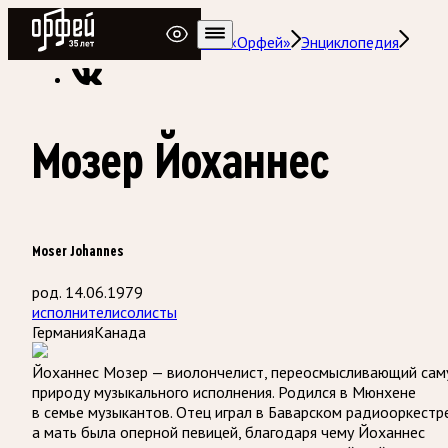
Радио Орфей
Радио классической музыки «Орфей»
Энциклопедия
Мозер Йоханнес
Moser Johannes
род. 14.06.1979
исполнители
солисты
Германия
Канада
Йоханнес Мозер — виолончелист, переосмысливающий сам
природу музыкального исполнения. Родился в Мюнхене
в семье музыкантов. Отец играл в Баварском радиооркестре
а мать была оперной певицей, благодаря чему Йоханнес