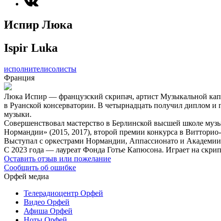
Испир Люка
Ispir Luka
исполнители
солисты
Франция
Люка Испир — французский скрипач, артист Музыкальной капел
в Руанской консерватории. В четырнадцать получил диплом и 
музыки.
Совершенствовал мастерство в Берлинской высшей школе муз
Нормандии» (2015, 2017), второй премии конкурса в Витторио-
Выступал с оркестрами Нормандии, Аппассионато и Академии 
С 2023 года — лауреат Фонда Готье Капюсона. Играет на скр
Оставить отзыв или пожелание
Сообщить об ошибке
Орфей медиа
Телерадиоцентр Орфей
Видео Орфей
Афиша Орфей
Ноты Орфей