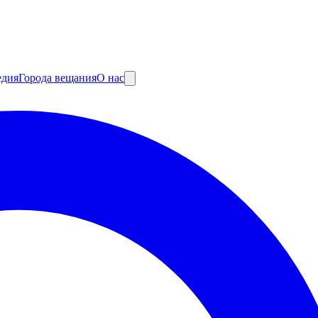
едия
Города вещания
О нас