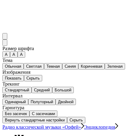
Размер шрифта
А
A
A
Тема
Обычная
Светлая
Темная
Синяя
Коричневая
Зеленая
Изображения
Показать
Скрыть
Трекинг
Стандартный
Средний
Большой
Интервал
Одинарный
Полуторный
Двойной
Гарнитура
Без засечек
С засечками
Вернуть стандартные настройки
Скрыть
Радио классической музыки «Орфей»
Энциклопедия