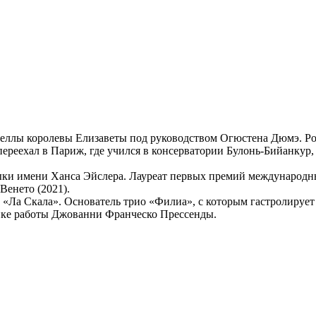
лы королевы Елизаветы под руководством Огюстена Дюмэ. Родил
переехал в Париж, где учился в консерватории Булонь-Бийанку
ыки имени Ханса Эйслера. Лауреат первых премий международн
Венето (2021).
«Ла Скала». Основатель трио «Филиа», с которым гастролирует
ипке работы Джованни Франческо Прессенды.