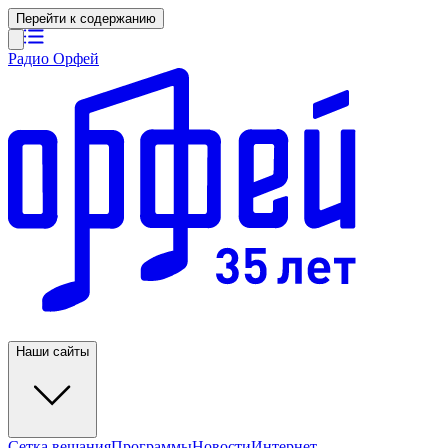
Перейти к содержанию
Радио Орфей
Наши сайты
Сетка вещания
Программы
Новости
Интернет-