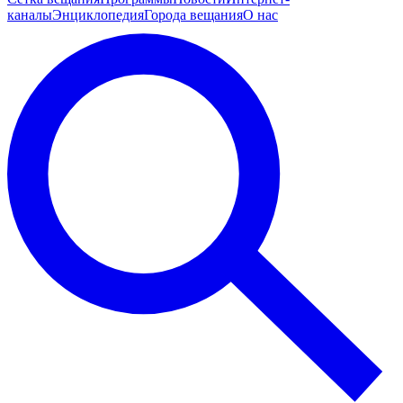
каналы
Энциклопедия
Города вещания
О нас