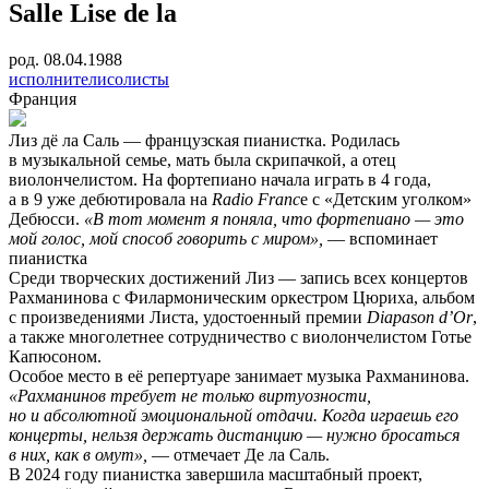
Salle Lise de la
род. 08.04.1988
исполнители
солисты
Франция
Лиз дё ла Саль — французская пианистка. Родилась
в музыкальной семье, мать была скрипачкой, а отец
виолончелистом. На фортепиано начала играть в 4 года,
а в 9 уже дебютировала на
Radio Franc
e с «Детским уголком»
Дебюсси.
«В тот момент я поняла, что фортепиано — это
мой голос, мой способ говорить с миром»,
— вспоминает
пианистка
Среди творческих достижений Лиз — запись всех концертов
Рахманинова с Филармоническим оркестром Цюриха, альбом
с произведениями Листа, удостоенный премии
Diapason d’Or
,
а также многолетнее сотрудничество с виолончелистом Готье
Капюсоном.
Особое место в её репертуаре занимает музыка Рахманинова.
«Рахманинов требует не только виртуозности,
но и абсолютной эмоциональной отдачи. Когда играешь его
концерты, нельзя держать дистанцию — нужно бросаться
в них, как в омут»,
— отмечает Де ла Саль.
В 2024 году пианистка завершила масштабный проект,