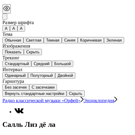
Размер шрифта
А
A
A
Тема
Обычная
Светлая
Темная
Синяя
Коричневая
Зеленая
Изображения
Показать
Скрыть
Трекинг
Стандартный
Средний
Большой
Интервал
Одинарный
Полуторный
Двойной
Гарнитура
Без засечек
С засечками
Вернуть стандартные настройки
Скрыть
Радио классической музыки «Орфей»
Энциклопедия
Салль Лиз дё ла