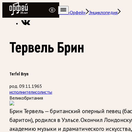
Радио Орфей
Радио классической музыки «Орфей»
Энциклопедия
Тервель Брин
Terfel Bryn
род. 09.11.1965
исполнители
солисты
Великобритания
Брин Тервель — британский оперный певец (бас
баритон), родился в Уэльсе. Окончил Лондонск
академию музыки и драматического искусства,