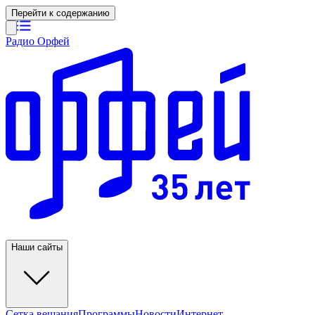
Перейти к содержанию
Радио Орфей
Наши сайты
Сетка вещания
Программы
Новости
Интернет-