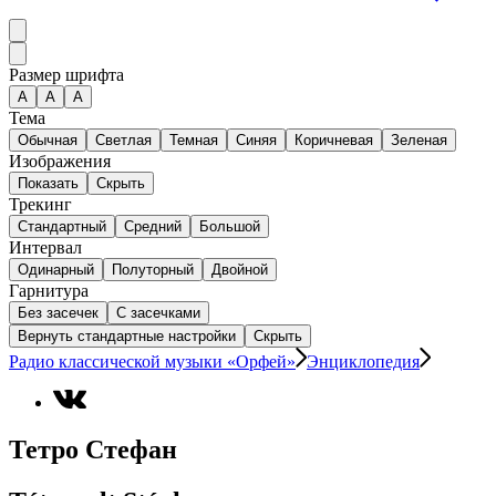
Размер шрифта
А
A
A
Тема
Обычная
Светлая
Темная
Синяя
Коричневая
Зеленая
Изображения
Показать
Скрыть
Трекинг
Стандартный
Средний
Большой
Интервал
Одинарный
Полуторный
Двойной
Гарнитура
Без засечек
С засечками
Вернуть стандартные настройки
Скрыть
Радио классической музыки «Орфей»
Энциклопедия
Тетро Стефан