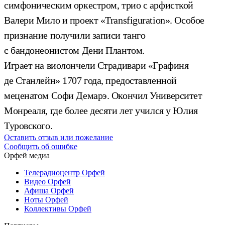
симфоническим оркестром, трио с арфисткой
Валери Мило и проект «Transfiguration». Особое
признание получили записи танго
с бандонеонистом Дени Плантом.
Играет на виолончели Страдивари «Графиня
де Станлейн» 1707 года, предоставленной
меценатом Софи Демарэ. Окончил Университет
Монреаля, где более десяти лет учился у Юлия
Туровского.
Оставить отзыв или пожелание
Сообщить об ошибке
Орфей медиа
Телерадиоцентр Орфей
Видео Орфей
Афиша Орфей
Ноты Орфей
Коллективы Орфей