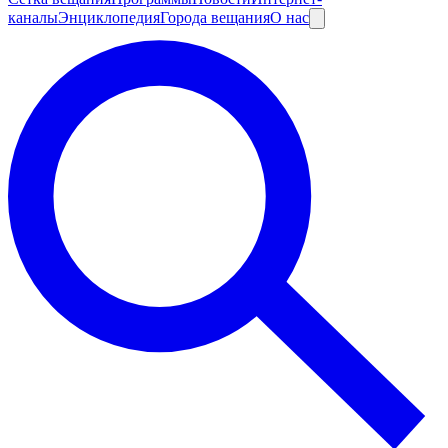
каналы
Энциклопедия
Города вещания
О нас