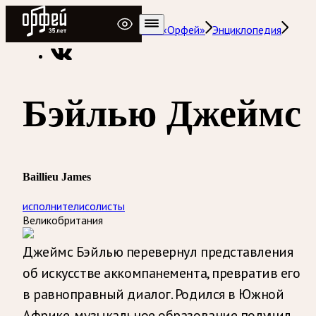
Радио Орфей
Радио классической музыки «Орфей»
Энциклопедия
Бэйлью Джеймс
Baillieu James
исполнители
солисты
Великобритания
Джеймс Бэйлью перевернул представления
об искусстве аккомпанемента, превратив его
в равноправный диалог. Родился в Южной
Африке, музыкальное образование получил