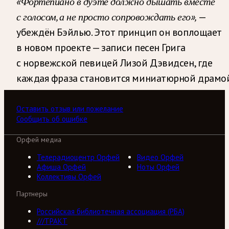
«Фортепиано в дуэте должно дышать вместе
с голосом, а не просто сопровождать его»,
—
убеждён Бэйлью. Этот принцип он воплощает
в новом проекте — записи песен Грига
с норвежской певицей Лизой Дэвидсен, где
каждая фраза становится миниатюрной драмо
Оставить отзыв или пожелание
Сообщить об ошибке
Орфей медиа
Телерадиоцентр Орфей
Видео Орфей
Афиша Орфей
Ноты Орфей
Коллективы Орфей
Партнеры
Российская библиотечная ассоциация (РБА)
///ТРАКТ