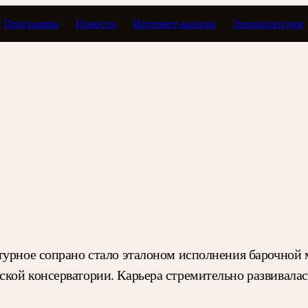
Программы
Новости
Интернет-каналы
Энциклопедия
турное сопрано стало эталоном исполнения барочной 
кой консерватории. Карьера стремительно развивалас