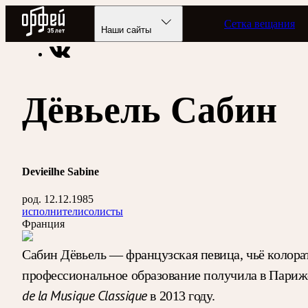
Радио Орфей
Сетка вещания
Радио классической музыки «Орфей»
Энциклопедия
Наши сайты
Дёвьель Сабин
Devieilhe Sabine
род. 12.12.1985
исполнители
солисты
Франция
Сабин Дёвьель — французская певица, чьё колора
профессиональное образование получила в Парижс
de la Musique Classique
в 2013 году.