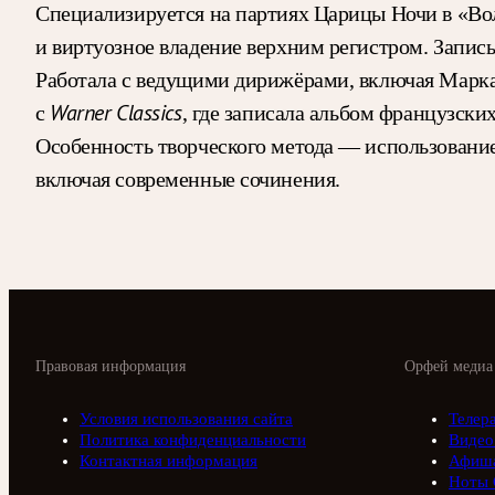
Специализируется на партиях Царицы Ночи в «Во
и виртуозное владение верхним регистром. Запис
Работала с ведущими дирижёрами, включая Марка
Warner Classics
с
, где записала альбом французски
Особенность творческого метода — использование
включая современные сочинения.
Правовая информация
Орфей медиа
Условия использования сайта
Телер
Политика конфиденциальности
Видео
Контактная информация
Афиш
Ноты 