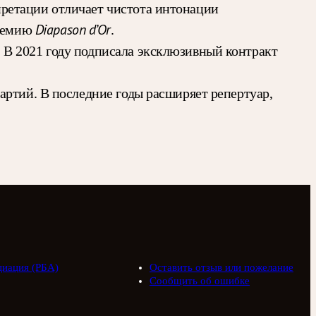
ретации отличает чистота интонации
Diapason d’Or
ремию
.
 В 2021 году подписала эксклюзивный контракт
артий. В последние годы расширяет репертуар,
циация (РБА)
Оставить отзыв или пожелание
Сообщить об ошибке