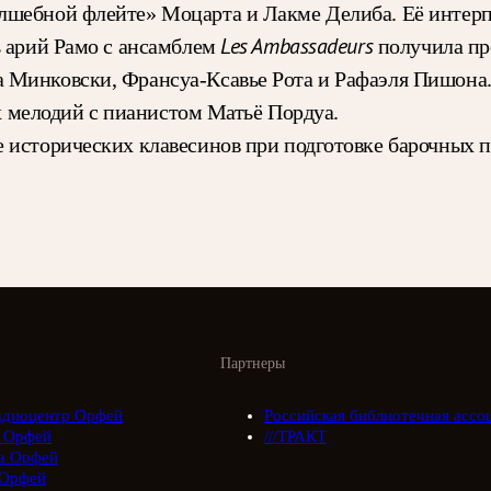
лшебной флейте» Моцарта и Лакме Делиба. Её интерп
Les Ambassadeurs
ь арий Рамо с ансамблем
получила п
 Минковски, Франсуа-Ксавье Рота и Рафаэля Пишона.
х мелодий с пианистом Матьё Пордуа.
 исторических клавесинов при подготовке барочных п
Партнеры
адиоцентр Орфей
Российская библиотечная ассо
 Орфей
///ТРАКТ
а Орфей
Орфей