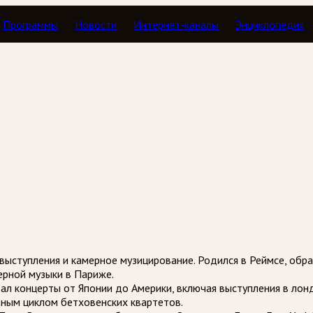
Программы
Новости
Интернет-каналы
Энциклопедия
е выступления и камерное музицирование. Родился в Реймсе, обр
рной музыки в Париже.
дал концерты от Японии до Америки, включая выступления в ло
ьным циклом бетховенских квартетов.