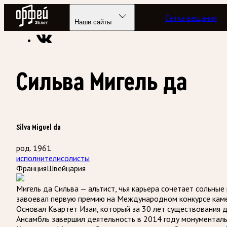
Радио Орфей
Сетка вещания
Радио классической музыки «Орфей»
Энциклопедия
Наши сайты
Сильва Мигель да
Silva Miguel da
род. 1961
исполнители
солисты
Франция
Швейцария
Мигель да Сильва — альтист, чья карьера сочетает сольны
завоевал первую премию на Международном конкурсе каме
Основал Квартет Изаи, который за 30 лет существования 
Ансамбль завершил деятельность в 2014 году монументал