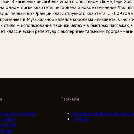
 Пари. В камерных ансамблях играл с Огюстеном Дюмэ, Гэри Х
на одном диске квартеты Бетховена и новое сочинение Филипп
оздал первый во Франции класс струнного квартета. С 2009 год
применяет в Музыкальной капелле королевы Елизаветы в Бельги
ть стиля — использование техники
détaché
в быстрых пассажах, 
ает классический репертуар с экспериментальными программами
а
Партнеры
адиоцентр Орфей
Российская библиотечная ассо
о Орфей
///ТРАКТ
а Орфей
 Орфей