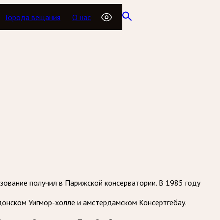
Города вещания
О нас
азование получил в Парижской консерватории. В 1985 году
ндонском Уигмор-холле и амстердамском Консертгебау.