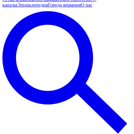
каналы
Энциклопедия
Города вещания
О нас