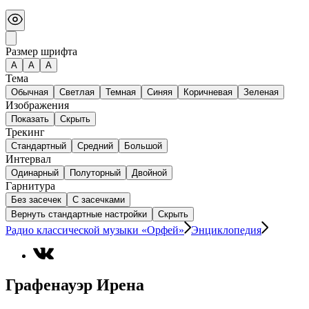
Размер шрифта
А
A
A
Тема
Обычная
Светлая
Темная
Синяя
Коричневая
Зеленая
Изображения
Показать
Скрыть
Трекинг
Стандартный
Средний
Большой
Интервал
Одинарный
Полуторный
Двойной
Гарнитура
Без засечек
С засечками
Вернуть стандартные настройки
Скрыть
Радио классической музыки «Орфей»
Энциклопедия
Графенауэр Ирена