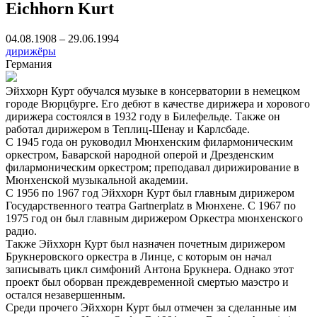
Eichhorn Kurt
04.08.1908 – 29.06.1994
дирижёры
Германия
Эйххорн Курт обучался музыке в консерватории в немецком
городе Вюрцбурге. Его дебют в качестве дирижера и хорового
дирижера состоялся в 1932 году в Билефельде. Также он
работал дирижером в Теплиц-Шенау и Карлсбаде.
С 1945 года он руководил Мюнхенским филармоническим
оркестром, Баварской народной оперой и Дрезденским
филармоническим оркестром; преподавал дирижирование в
Мюнхенской музыкальной академии.
С 1956 по 1967 год Эйххорн Курт был главным дирижером
Государственного театра Gartnerplatz в Мюнхене. С 1967 по
1975 год он был главным дирижером Оркестра мюнхенского
радио.
Также Эйххорн Курт был назначен почетным дирижером
Брукнеровского оркестра в Линце, с которым он начал
записывать цикл симфоний Антона Брукнера. Однако этот
проект был оборван преждевременной смертью маэстро и
остался незавершенным.
Среди прочего Эйххорн Курт был отмечен за сделанные им