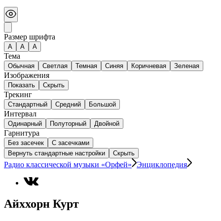
Размер шрифта
А
A
A
Тема
Обычная
Светлая
Темная
Синяя
Коричневая
Зеленая
Изображения
Показать
Скрыть
Трекинг
Стандартный
Средний
Большой
Интервал
Одинарный
Полуторный
Двойной
Гарнитура
Без засечек
С засечками
Вернуть стандартные настройки
Скрыть
Радио классической музыки «Орфей»
Энциклопедия
Айххорн Курт