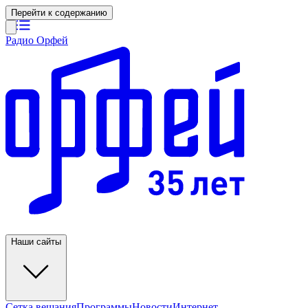
Перейти к содержанию
Радио Орфей
Наши сайты
Сетка вещания
Программы
Новости
Интернет-