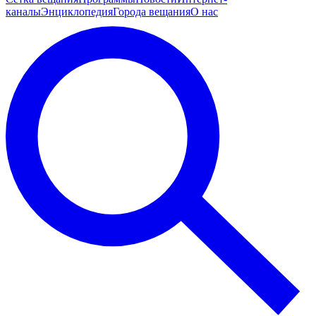
каналы
Энциклопедия
Города вещания
О нас