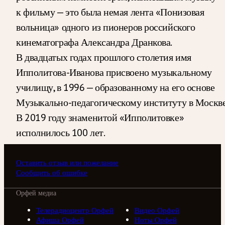
к фильму — это была немая лента «Понизовая
вольница» одного из пионеров российского
кинематографа Александра Дранкова.
В двадцатых годах прошлого столетия имя
Ипполитова-Иванова присвоено музыкальному
училищу, в 1996 — образованному на его основе
Музыкально-педагогическому институту в Москве
В 2019 году знаменитой «Ипполитовке»
исполнилось 100 лет.
Оставить отзыв или пожелание
Сообщить об ошибке
Орфей медиа
Телерадиоцентр Орфей
Видео Орфей
Афиша Орфей
Ноты Орфей