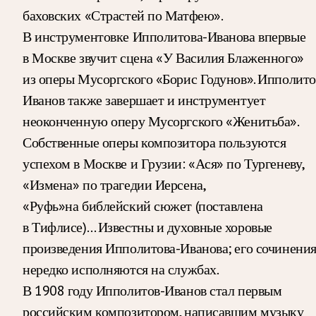
баховских «Страстей по Матфею».
В инструментовке Ипполитова-Иванова впервые
в Москве звучит сцена «У Василия Блаженного»
из оперы Мусоргского «Борис Годунов». Ипполито
Иванов также завершает и инструментует
неоконченную оперу Мусоргского «Женитьба».
Собственные оперы композитора пользуются
успехом в Москве и Грузии: «Ася» по Тургеневу,
«Измена» по трагедии Иерсена,
«Руфь»на библейский сюжет (поставлена
в Тифлисе)… Известны и духовные хоровые
произведения Ипполитова-Иванова; его сочинени
нередко исполняются на службах.
В 1908 году Ипполитов-Иванов стал первым
российским композитором, написавшим музыку