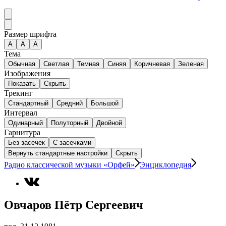
Размер шрифта
А
A
A
Тема
Обычная
Светлая
Темная
Синяя
Коричневая
Зеленая
Изображения
Показать
Скрыть
Трекинг
Стандартный
Средний
Большой
Интервал
Одинарный
Полуторный
Двойной
Гарнитура
Без засечек
С засечками
Вернуть стандартные настройки
Скрыть
Радио классической музыки «Орфей»
Энциклопедия
Овчаров Пётр Сергеевич