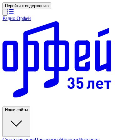
Перейти к содержанию
Радио Орфей
Наши сайты
Сетка вещания
Программы
Новости
Интернет-