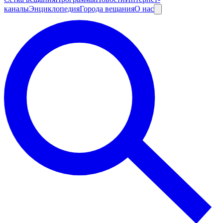
каналы
Энциклопедия
Города вещания
О нас