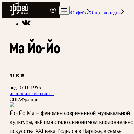
Радио Орфей
Радио классической музыки «Орфей»
Энциклопедия
Ма Йо-Йо
Ma Yo-Yo
род. 07.10.1955
исполнители
солисты
США
Франция
Йо-Йо Ма — феномен современной музыкальной
культуры, чьё имя стало синонимом виолончельно
искусства XXI века. Родился в Париже, в семье