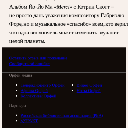
Альбом Йо-Йо Ма
с Кэтрин Скотт —
«Merci»
не просто дань уважения композитору Габриэлю
Форе, но и музыкальное «спасибо» всем, кто верил
что одна виолончель может изменить звучание
целой планеты.
Оставить отзыв или пожелание
Сообщить об ошибке
Орфей медиа
Телерадиоцентр Орфей
Видео Орфей
Афиша Орфей
Ноты Орфей
Коллективы Орфей
Партнеры
Российская библиотечная ассоциация (РБА)
///ТРАКТ