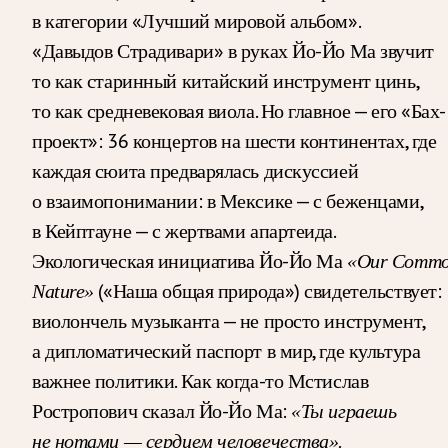
в категории «Лучший мировой альбом».
«Давыдов Страдивари» в руках Йо-Йо Ма звучит
то как старинный китайский инструмент цинь,
то как средневековая виола. Но главное — его «Бах-
проект»: 36 концертов на шести континентах, где
каждая сюита предварялась дискуссией
о взаимопонимании: в Мексике — с беженцами,
в Кейптауне — с жертвами апартеида.
Экологическая инициатива Йо-Йо Ма
«Our Comm
(«Наша общая природа») свидетельствует:
Nature»
виолончель музыканта — не просто инструмент,
а дипломатический паспорт в мир, где культура
важнее политики. Как когда-то Мстислав
Ростропович сказал Йо-Йо Ма:
«Ты играешь
не нотами — сердцем человечества».