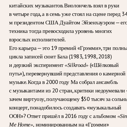
китайских музыкантов. Виолончель взял в руки
в четыре года, а в семь уже стоял на сцене перед 3
м президентом США Дуайтом Эйзенхауэром — ег
техника тогда превосходила уровень многих
взрослых исполнителей.
Его карьера — это 19 премий «Грэмми», три полн
цикла записей сюит Баха (1983, 1998, 2018)
и дерзкий эксперимент
(«Шёлковый
«Silkroad»
путь»), перевернувший представления о камерной
музыке. Когда в 2000 году Ма собрал ансамбль
с музыкантами из 20 стран, критики недоумевали
зачем виртуозу, получающему $50 тысяч за сольн
концерт, понадобилось создавать «музыкальный
ООН»? Ответ пришёл в 2016 году с альбомом
«Si
номинированным на «Грэмми»
Me Home»,