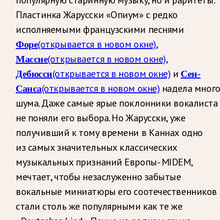
популярную старинную музыку, но и раритеты.
Пластинка Жарусски «Опиум» с редко
исполняемыми французскими песнями
(открывается в новом окне)
,
Форе
(открывается в новом окне)
,
Массне
(открывается в новом окне)
и
Дебюсси
Сен-
(открывается в новом окне)
надела мног
Санса
шума. Даже самые ярые поклонники вокалиста
не поняли его выбора. Но Жарусски, уже
получивший к тому времени в Каннах одно
из самых значительных классических
музыкальных признаний Европы- MIDEM,
мечтает, чтобы незаслуженно забытые
вокальные миниатюры его соотечественников
стали столь же популярными как те же