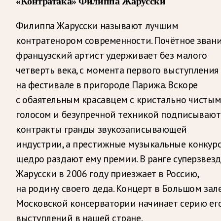
«Контратака» Филиппа Жарусски
Филиппа Жарусски называют лучшим
контратенором современности. Почётное зван
французский артист удерживает без малого
четверть века, с момента первого выступления
на фестивале в пригороде Парижа. Вскоре
с обаятельным красавцем с кристально чисты
голосом и безупречной техникой подписывают
контракты гранды звукозаписывающей
индустрии, а престижные музыкальные конкур
щедро раздают ему премии. В ранге суперзвез
Жарусски в 2006 году приезжает в Россию,
на родину своего деда. Концерт в Большом зал
Московской консерватории начинает серию ег
выступлений в нашей стране.