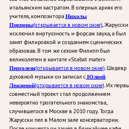
итальянским кастратом. В оперных ариях его
учителя, композитора
Николы
(открывается в новом окне)
, Жарусски
Порпоры
исключил виртуозность и форсаж звука, а был
занят филировкой и созданием сценических
образовав. В том же сезоне Филипп был
великолепен в кантате «Stabat mater»
(открывается в новом окне)
. Шедевр
Перголези
духовной музыки он записал с
Юлией
(открывается в новом окне)
. Их перв
Лежневой
совместный проект стал продолжением
невероятно трогательного знакомства,
случившегося в Москве в 2010 году. Тогда
Жарусски пел в Малом зале консерватории.
После концерта он зашёл в ближайшее кафе