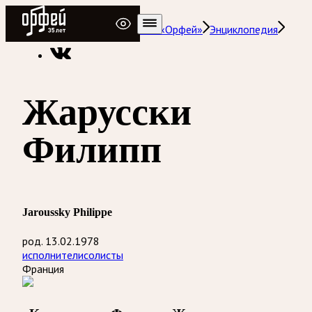
Радио Орфей
Радио классической музыки «Орфей»
Энциклопедия
Жарусски
Филипп
Jaroussky Philippe
род. 13.02.1978
исполнители
солисты
Франция