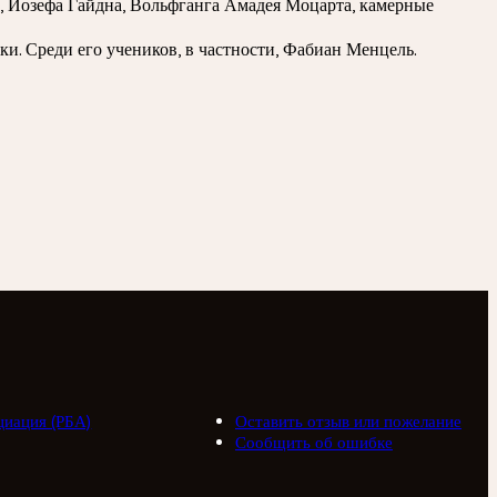
 Йозефа Гайдна, Вольфганга Амадея Моцарта, камерные
. Среди его учеников, в частности, Фабиан Менцель.
циация (РБА)
Оставить отзыв или пожелание
Сообщить об ошибке