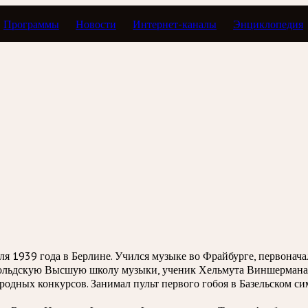
Программы
Новости
Интернет-каналы
Энциклопедия
я 1939 года в Берлине. Учился музыке во Фрайбурге, первонача
мольдскую Высшую школу музыки, ученик Хельмута Виншермана.
одных конкурсов. Занимал пульт первого гобоя в Базельском с