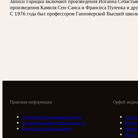
Записи Горицки включают произведения Иоганна Себастьян
произведения Камиля Сен-Санса и Франсиса Пуленка и дру
С 1976 года был профессором Ганноверской Высшей школы 
Правовая информация
Орфей медиа
Условия использования сайта
Телер
Политика конфиденциальности
Видео
Контактная информация
Афиш
Ноты