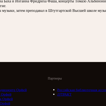
а Баха и Иоганна Фридриха Фаша, концерты Томазо Альбинони,
гие.
музыки, затем преподавал в Штутгартской Высшей школе музыки
Партнеры
адиоцентр Орфей
Российская библиотечная ассо
 Орфей
///ТРАКТ
а Орфей
 Орфей