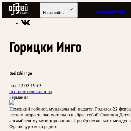
Радио Орфей
Сетка вещания
Радио классической музыки «Орфей»
Энциклопедия
Наши сайты
Горицки Инго
Goritzki Ingo
род. 22.02.1939
исполнители
солисты
Германия
Немецкий гобоист, музыкальный педагог. Родился 22 феврал
летнем возрасте окончательно выбрал гобой. Окончил Дет
ансамблевому музицированию. Призёр нескольких междунар
Франкфуртского радио.