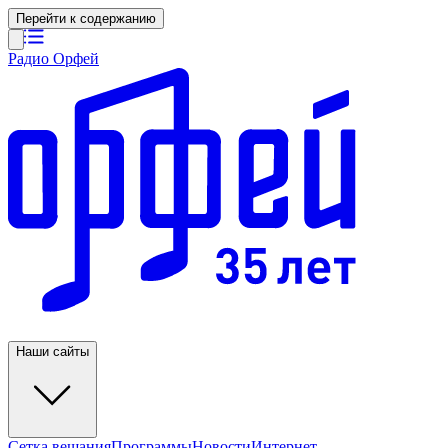
Перейти к содержанию
Радио Орфей
Наши сайты
Сетка вещания
Программы
Новости
Интернет-