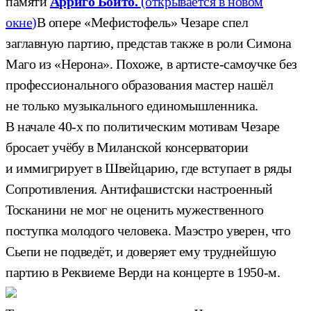
памяти
Арриго Бойто.
(открывается в новом
окне)
В опере «Мефистофель» Чезаре спел
заглавную партию, представ также в роли Симона
Маго из «Нерона». Похоже, в артисте-самоучке без
профессионального образования мастер нашёл
не только музыкального единомышленника.
В начале 40-х по политическим мотивам Чезаре
бросает учёбу в Миланской консерватории
и иммигрирует в Швейцарию, где вступает в ряды
Сопротивления. Антифашистски настроенный
Тосканини не мог не оценить мужественного
поступка молодого человека. Маэстро уверен, что
Сьепи не подведёт, и доверяет ему труднейшую
партию в Реквиеме Верди на концерте в 1950-м.