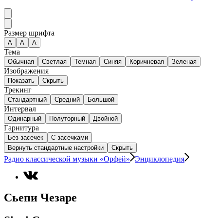
Размер шрифта
А
A
A
Тема
Обычная
Светлая
Темная
Синяя
Коричневая
Зеленая
Изображения
Показать
Скрыть
Трекинг
Стандартный
Средний
Большой
Интервал
Одинарный
Полуторный
Двойной
Гарнитура
Без засечек
С засечками
Вернуть стандартные настройки
Скрыть
Радио классической музыки «Орфей»
Энциклопедия
Сьепи Чезаре