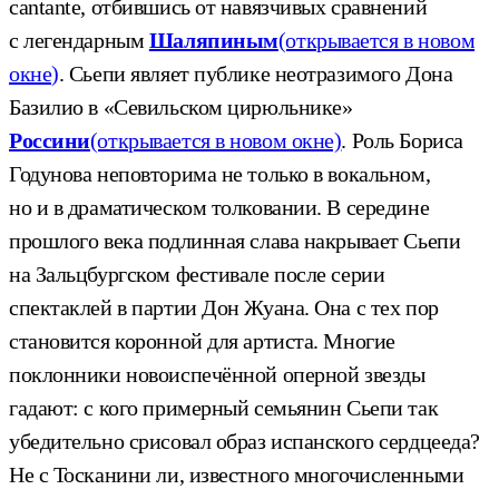
cantante, отбившись от навязчивых сравнений
с легендарным
Шаляпиным
(открывается в новом
окне)
. Сьепи являет публике неотразимого Дона
Базилио в «Севильском цирюльнике»
Россини
(открывается в новом окне)
. Роль Бориса
Годунова неповторима не только в вокальном,
но и в драматическом толковании. В середине
прошлого века подлинная слава накрывает Сьепи
на Зальцбургском фестивале после серии
спектаклей в партии Дон Жуана. Она с тех пор
становится коронной для артиста. Многие
поклонники новоиспечённой оперной звезды
гадают: с кого примерный семьянин Сьепи так
убедительно срисовал образ испанского сердцееда?
Не с Тосканини ли, известного многочисленными