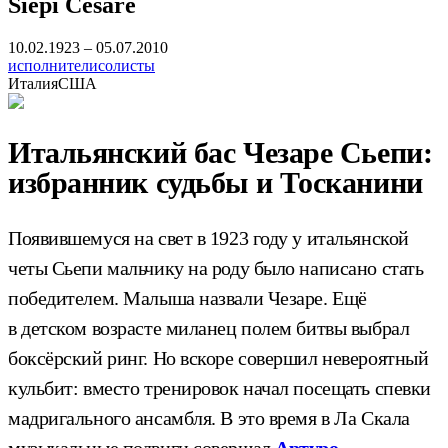
Siepi Cesare
10.02.1923 – 05.07.2010
исполнители
солисты
Италия
США
Итальянский бас Чезаре Сьепи:
избранник судьбы и Тосканини
Появившемуся на свет в 1923 году у итальянской
четы Сьепи мальчику на роду было написано стать
победителем. Малыша назвали Чезаре. Ещё
в детском возрасте миланец полем битвы выбрал
боксёрский ринг. Но вскоре совершил невероятный
кульбит: вместо тренировок начал посещать спевки
мадригального ансамбля. В это время в Ла Скала
музыкальные подвиги совершал
Артуро