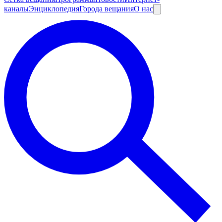
каналы
Энциклопедия
Города вещания
О нас