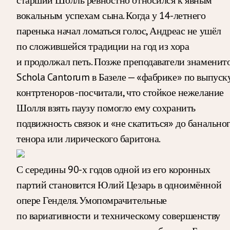
старший Шолль ревностно относился к явным
вокальным успехам сына. Когда у 14-летнего
паренька начал ломаться голос, Андреас не ушёл
по сложившейся традиции на год из хора
и продолжал петь. Позже преподаватели знаменит
Schola Cantorum в Базеле — «фабрике» по выпуск
контртеноров -посчитали, что стойкое нежелание
Шолля взять паузу помогло ему сохранить
подвижность связок и «не скатиться» до банально
тенора или лирического баритона.
С середины 90-х годов одной из его коронных
партий становится Юлий Цезарь в одноимённой
опере Генделя. Умопомрачительные
по вариативности и техническому совершенству