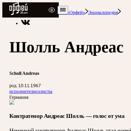
Радио Орфей
Радио классической музыки «Орфей»
Энциклопедия
Шолль Андреас
Scholl Andreas
род. 10.11.1967
исполнители
солисты
Германия
Контратенор Андреас Шолль — голос от ума
Немецкий контратенор Андреас Шолль стал живо