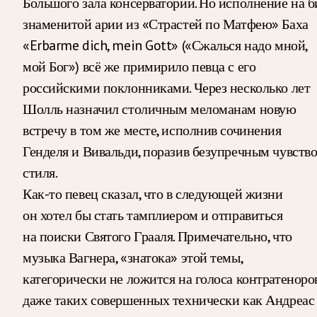
Большого зала консерватории. Но исполнение на б
знаменитой арии из «Страстей по Матфею» Баха
«Erbarme dich, mein Gott» («Сжалься надо мной,
мой Бог») всё же примирило певца с его
российскими поклонниками. Через несколько лет
Шолль назначил столичным меломанам новую
встречу в том же месте, исполнив сочинения
Генделя и Вивальди, поразив безупречным чувств
стиля.
Как-то певец сказал, что в следующей жизни
он хотел бы стать тамплиером и отправиться
на поиски Святого Грааля. Примечательно, что
музыка Вагнера, «знатока» этой темы,
категорически не ложится на голоса контратеноров
даже таких совершенных технически как Андреас