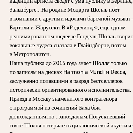
каденции артиста сводят с ума публику в Берлине,
Зальцбурге… На родине Моцарта Шолль поёт
в компании с другими идолами барочной музыки 
Бартоли и Жарусски. В «Роделинде», еще одном
реанимированном шедевре Генделя, Шолль твори
вокальные чудеса сначала в Глайндборне, потом
в Метрополитен.
Наша публика до 2015 года знает Шолля только
по записям на дисках Harmonia Mundi и Decca,
заслуженно попавшими в разряд бестселлеров
исторически ориентированного исполнительства.
Приезд в Москву знаменитого контратенора
с программой из сочинений Баха был
долгожданным, но…запоздалым. Потускневший
голос Шолля потерялся в циклопической акустике