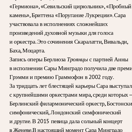
«Гермиона», «Севильский цирюльник», «Пробный
камень», Бриттена «Поругание Лукреции». Сара
участвовала в исполнениях сложнейших
произведений духовной музыки для голоса
и оркестра. Это сочинения Скаралатти, Вивальди,
Баха, Моцарта.
Запись оперы Берлиоза
с партией Анны
Троянцы
в исполнении Сары Минградо получила две прем
Грэмми и премию Граммофон в 2002 году.
За тридцать лет блестящей карьеры Сара выступал
с крупнейшими оркестрами мира, среди которых 
Берлинский филармонический оркестр, Бостонск
симфонический, Лондонский симфонический
и другие. В 2015 певица дала сольный концерт
в Женеве.В настоящий момент Сара Минградо