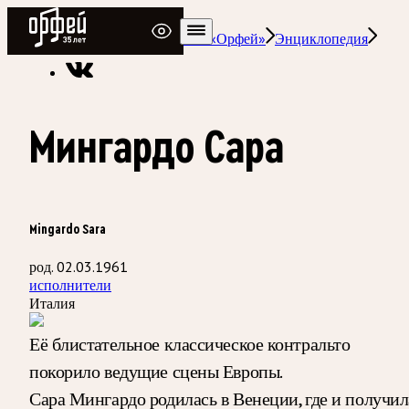
Радио Орфей
Радио классической музыки «Орфей»
Энциклопедия
Мингардо Сара
Mingardo Sara
род. 02.03.1961
исполнители
Италия
Её блистательное классическое контральто
покорило ведущие сцены Европы.
Сара Мингардо родилась в Венеции, где и получил