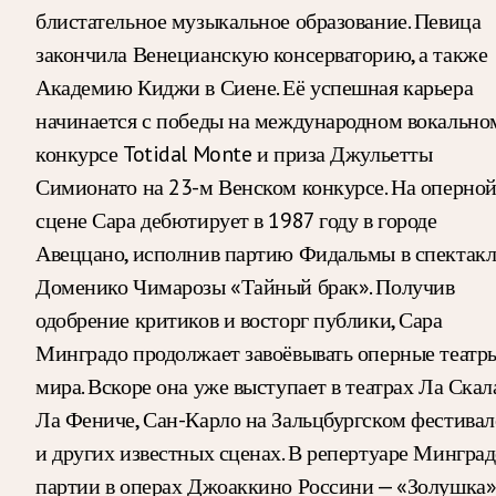
блистательное музыкальное образование. Певица
закончила Венецианскую консерваторию, а также
Академию Киджи в Сиене. Её успешная карьера
начинается с победы на международном вокально
конкурсе Totidal Monte и приза Джульетты
Симионато на 23-м Венском конкурсе. На оперно
сцене Сара дебютирует в 1987 году в городе
Авеццано, исполнив партию Фидальмы в спектакл
Доменико Чимарозы «Тайный брак». Получив
одобрение критиков и восторг публики, Сара
Минградо продолжает завоёвывать оперные театр
мира. Вскоре она уже выступает в театрах Ла Скала
Ла Фениче, Сан-Карло на Зальцбургском фестивал
и других известных сценах. В репертуаре Минград
партии в операх Джоаккино Россини — «Золушка»