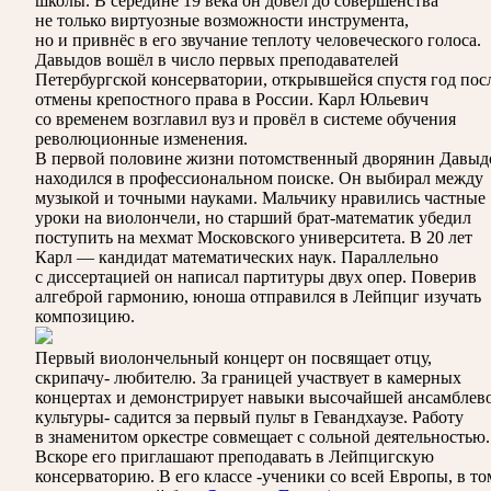
школы. В середине 19 века он довёл до совершенства
не только виртуозные возможности инструмента,
но и привнёс в его звучание теплоту человеческого голоса.
Давыдов вошёл в число первых преподавателей
Петербургской консерватории, открывшейся спустя год пос
отмены крепостного права в России. Карл Юльевич
со временем возглавил вуз и провёл в системе обучения
революционные изменения.
В первой половине жизни потомственный дворянин Давыд
находился в профессиональном поиске. Он выбирал между
музыкой и точными науками. Мальчику нравились частные
уроки на виолончели, но старший брат-математик убедил
поступить на мехмат Московского университета. В 20 лет
Карл — кандидат математических наук. Параллельно
с диссертацией он написал партитуры двух опер. Поверив
алгеброй гармонию, юноша отправился в Лейпциг изучать
композицию.
Первый виолончельный концерт он посвящает отцу,
скрипачу- любителю. За границей участвует в камерных
концертах и демонстрирует навыки высочайшей ансамблев
культуры- садится за первый пульт в Гевандхаузе. Работу
в знаменитом оркестре совмещает с сольной деятельностью.
Вскоре его приглашают преподавать в Лейпцигскую
консерваторию. В его классе -ученики со всей Европы, в то