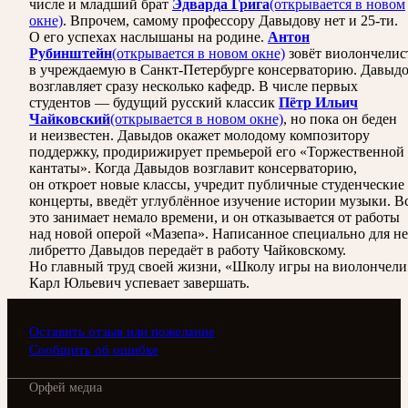
числе и младший брат
Эдварда Грига
(открывается в новом
окне)
. Впрочем, самому профессору Давыдову нет и 25-ти.
О его успехах наслышаны на родине.
Антон
Рубинштейн
(открывается в новом окне)
зовёт виолончелис
в учреждаемую в Санкт-Петербурге консерваторию. Давыд
возглавляет сразу несколько кафедр. В числе первых
студентов — будущий русский классик
Пётр Ильич
Чайковский
(открывается в новом окне)
, но пока он беден
и неизвестен. Давыдов окажет молодому композитору
поддержку, продирижирует премьерой его «Торжественной
кантаты». Когда Давыдов возглавит консерваторию,
он откроет новые классы, учредит публичные студенческие
концерты, введёт углублённое изучение истории музыки. В
это занимает немало времени, и он отказывается от работы
над новой оперой «Мазепа». Написанное специально для не
либретто Давыдов передаёт в работу Чайковскому.
Но главный труд своей жизни, «Школу игры на виолончели
Карл Юльевич успевает завершать.
Оставить отзыв или пожелание
Сообщить об ошибке
Орфей медиа