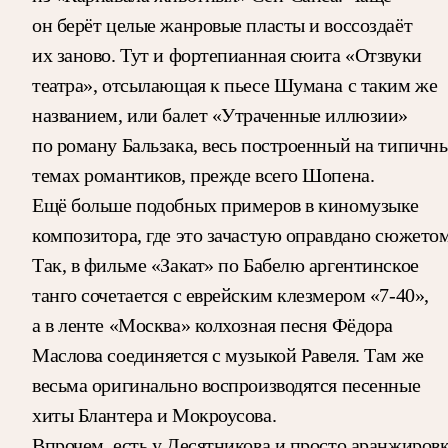
он берёт целые жанровые пласты и воссоздаёт
их заново. Тут и фортепианная сюита «Отзвуки
театра», отсылающая к пьесе Шумана с таким же
названием, или балет «Утраченные иллюзии»
по роману Бальзака, весь построенный на типичн
темах романтиков, прежде всего Шопена.
Ещё больше подобных примеров в киномузыке
композитора, где это зачастую оправдано сюжетом
Так, в фильме «Закат» по Бабелю аргентинское
танго сочетается с еврейским клезмером «7-40»,
а в ленте «Москва» колхозная песня Фёдора
Маслова соединяется с музыкой Равеля. Там же
весьма оригинально воспроизводятся песенные
хиты Блантера и Мокроусова.
Впрочем, есть у Десятникова и просто аранжиров