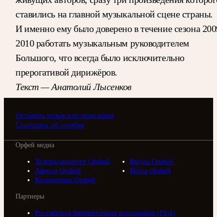
ставились на главной музыкальной сцене страны.
И именно ему было доверено в течение сезона 200
2010 работать музыкальным руководителем
Большого, что всегда было исключительно
прерогативой дирижёров.
Текст — Анатолий Лысенков
Оставить отзыв или пожелание
Сообщить об ошибке
Орфей медиа
Телерадиоцентр Орфей
Видео Орфей
Афиша Орфей
Ноты Орфей
Коллективы Орфей
Партнеры
Российская библиотечная ассоциация (РБА)